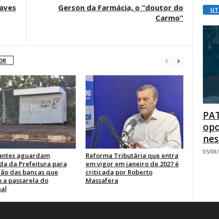
raves
Gerson da Farmácia, o “doutor do
UT
Carmo”
OR
PAT
opo
nes
05/08
antes aguardam
Reforma Tributária que entra
a da Prefeitura para
em vigor em janeiro de 2027 é
ão das bancas que
criticada por Roberto
 a passarela do
Massafera
al