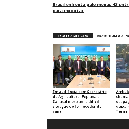
Brasil enfrenta pelo menos 43 ent
para exportar
RELATED ARTICLES
MORE FROM AUTH
Em audiência com Secretário
Ambul
da Agricultura, Feplana e
chamad
Canasol mostram a difícil
ocupaç
situação do fornecedor de
deixam
cana
Termin