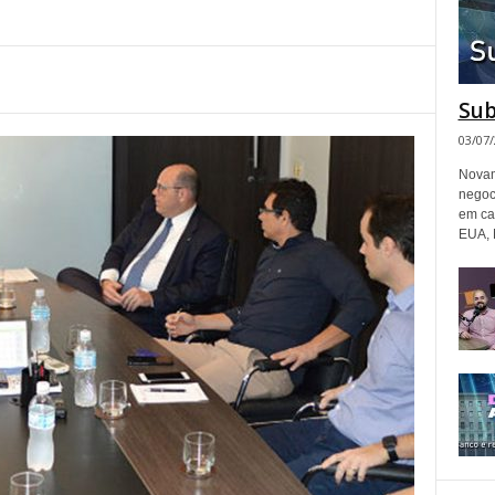
Sub
03/07
Novam
negoc
em ca
EUA, 