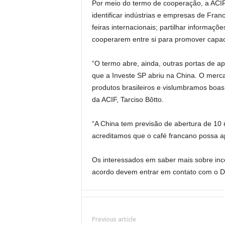
Por meio do termo de cooperação, a ACIF
identificar indústrias e empresas de Fran
feiras internacionais; partilhar informaçõ
cooperarem entre si para promover capac
“O termo abre, ainda, outras portas de ap
que a Investe SP abriu na China. O mer
produtos brasileiros e vislumbramos boas
da ACIF, Tarciso Bôtto.
“A China tem previsão de abertura de 10 m
acreditamos que o café francano possa ap
Os interessados em saber mais sobre inc
acordo devem entrar em contato com o DN
Previous article