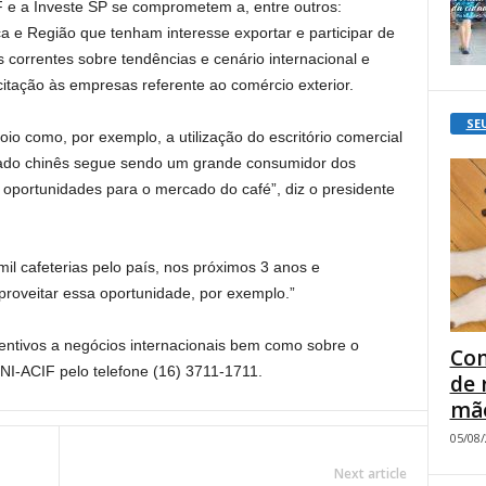
 e a Investe SP se comprometem a, entre outros:
ca e Região que tenham interesse exportar e participar de
es correntes sobre tendências e cenário internacional e
itação às empresas referente ao comércio exterior.
SE
oio como, por exemplo, a utilização do escritório comercial
cado chinês segue sendo um grande consumidor dos
 oportunidades para o mercado do café”, diz o presidente
il cafeterias pelo país, nos próximos 3 anos e
roveitar essa oportunidade, por exemplo.”
entivos a negócios internacionais bem como sobre o
Com
I-ACIF pelo telefone (16) 3711-1711.
de 
mão
05/08
Next article