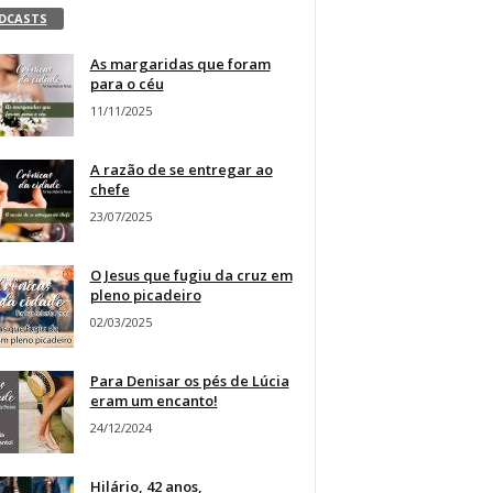
DCASTS
As margaridas que foram
para o céu
11/11/2025
A razão de se entregar ao
chefe
23/07/2025
O Jesus que fugiu da cruz em
pleno picadeiro
02/03/2025
Para Denisar os pés de Lúcia
eram um encanto!
24/12/2024
Hilário, 42 anos,