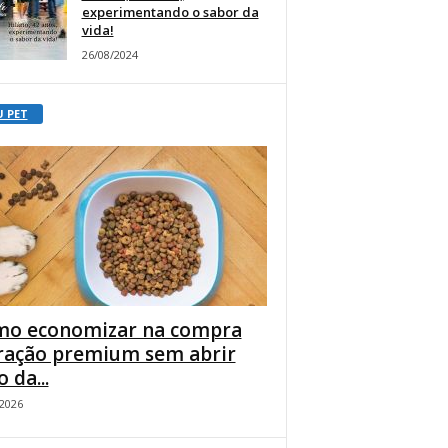
experimentando o sabor da
vida!
26/08/2024
U PET
o economizar na compra
ração premium sem abrir
 da...
/2026