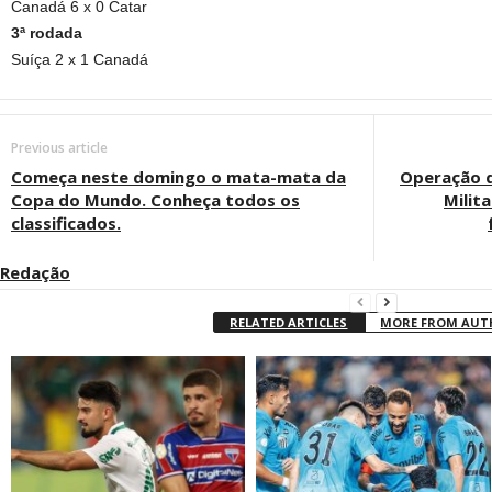
Canadá 6 x 0 Catar
3ª rodada
Suíça 2 x 1 Canadá
Previous article
Começa neste domingo o mata-mata da
Operação d
Copa do Mundo. Conheça todos os
Milit
classificados.
Redação
RELATED ARTICLES
MORE FROM AU