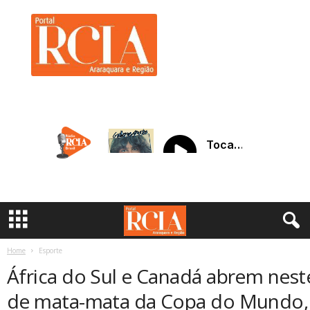
R
C
I
A
A
r
a
r
a
q
u
a
r
a
Home
Esporte
África do Sul e Canadá abrem nest
de mata-mata da Copa do Mundo, 