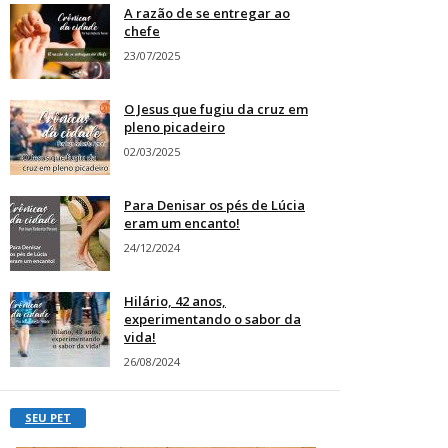
A razão de se entregar ao
chefe
23/07/2025
O Jesus que fugiu da cruz em
pleno picadeiro
02/03/2025
Para Denisar os pés de Lúcia
eram um encanto!
24/12/2024
Hilário, 42 anos,
experimentando o sabor da
vida!
26/08/2024
SEU PET