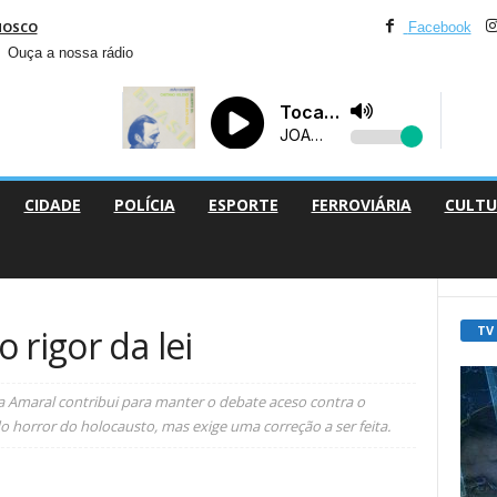
NOSCO
Facebook
Ouça a nossa rádio
CIDADE
POLÍCIA
ESPORTE
FERROVIÁRIA
CULTU
TV
 rigor da lei
a Amaral contribui para manter o debate aceso contra o
horror do holocausto, mas exige uma correção a ser feita.