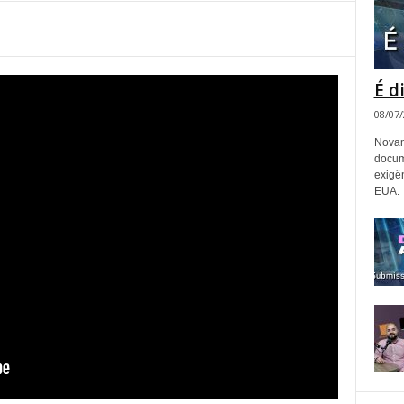
É d
08/07
Novam
docum
exigê
EUA.