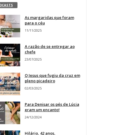
DCASTS
As margaridas que foram
para o céu
11/11/2025
A razão de se entregar ao
chefe
23/07/2025
O Jesus que fugiu da cruz em
pleno picadeiro
02/03/2025
Para Denisar os pés de Lúcia
eram um encanto!
24/12/2024
Hilário, 42 anos,