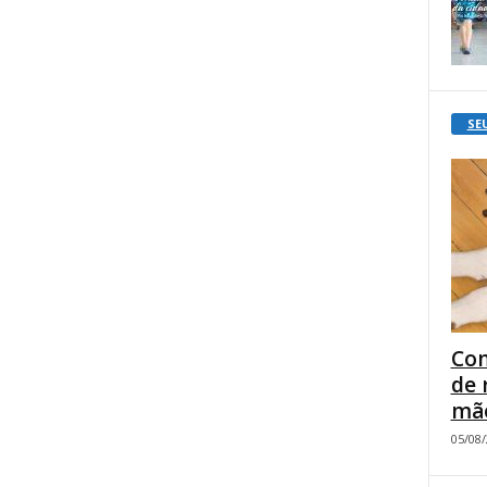
SE
Com
de 
mão
05/08