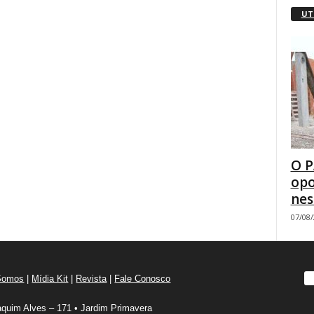
UT
O P
opo
nes
07/08
Somos
|
Mídia Kit
|
Revista
|
Fale Conosco
quim Alves – 171 • Jardim Primavera