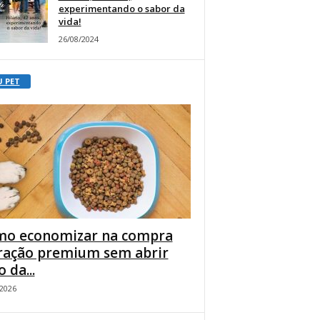
experimentando o sabor da
vida!
26/08/2024
U PET
o economizar na compra
ração premium sem abrir
 da...
/2026