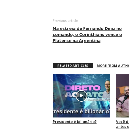
Previous article
Na estreia de Fernando Diniz no
comando, o Corinthians vence o
Platense na Argentina
RELATED ARTICLES
MORE FROM AUTH
Presidente é bilionário?
Você d
antes 