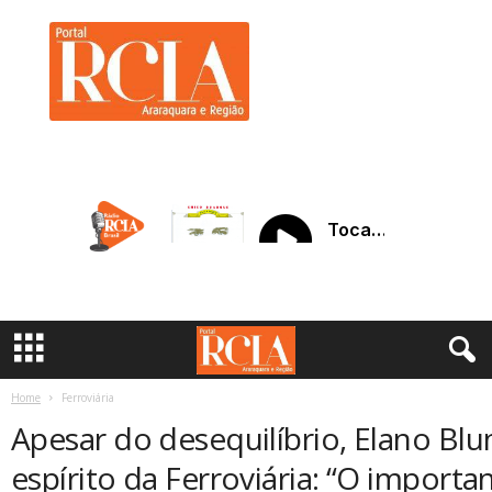
R
C
I
A
A
r
a
r
a
q
u
a
r
a
Home
Ferroviária
Apesar do desequilíbrio, Elano Bl
espírito da Ferroviária: “O importa