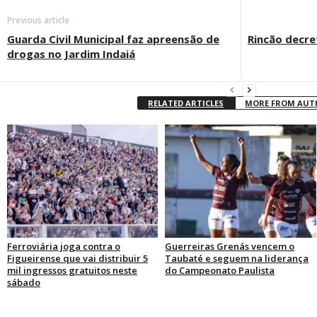
Previous article
Guarda Civil Municipal faz apreensão de
Rincão decre
drogas no Jardim Indaiá
RELATED ARTICLES
MORE FROM AU
Ferroviária joga contra o
Guerreiras Grenás vencem o
Figueirense que vai distribuir 5
Taubaté e seguem na liderança
mil ingressos gratuitos neste
do Campeonato Paulista
sábado