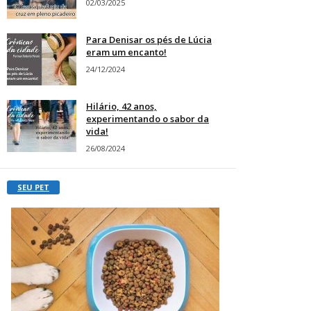
02/03/2025
Para Denisar os pés de Lúcia
eram um encanto!
24/12/2024
Hilário, 42 anos,
experimentando o sabor da
vida!
26/08/2024
SEU PET