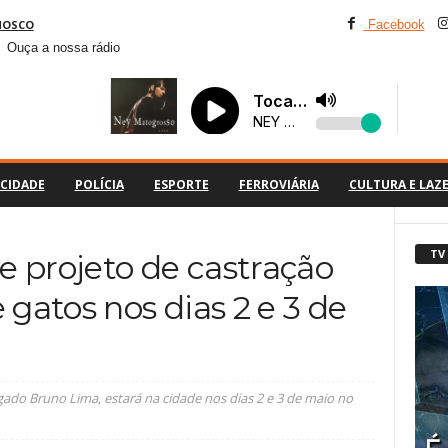
NOSCO
Facebook
Ouça a nossa rádio
CIDADE
POLÍCIA
ESPORTE
FERROVIÁRIA
CULTURA E LAZ
TV
e projeto de castração
 gatos nos dias 2 e 3 de
ado Bruno Lima, estará na cidade nos dias 2 e 3 de maio no