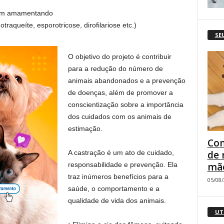
nem amamentando
raqueíte, esporotricose, dirofilariose etc.)
SE
O objetivo do projeto é contribuir
para a redução do número de
animais abandonados e a prevenção
de doenças, além de promover a
conscientização sobre a importância
dos cuidados com os animais de
estimação.
Com
de 
A castração é um ato de cuidado,
mão
responsabilidade e prevenção. Ela
traz inúmeros benefícios para a
05/08
saúde, o comportamento e a
qualidade de vida dos animais.
UT