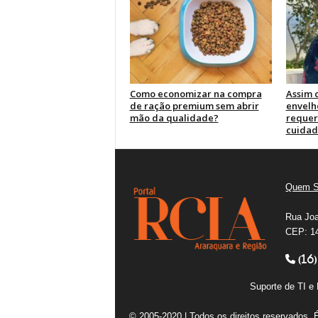
Como economizar na compra
Assim 
de ração premium sem abrir
envelh
mão da qualidade?
reque
cuidad
Quem 
Rua Joa
CEP: 14
(16)
Suporte de TI 
© 2005-2020 | Todos os direitos reservados. 