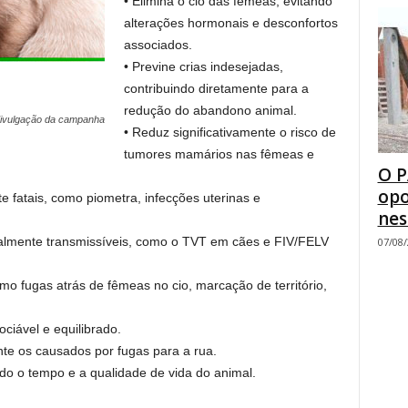
• Elimina o cio das fêmeas, evitando
alterações hormonais e desconfortos
associados.
• Previne crias indesejadas,
contribuindo diretamente para a
redução do abandono animal.
divulgação da campanha
• Reduz significativamente o risco de
tumores mamários nas fêmeas e
O P
opo
e fatais, como piometra, infecções uterinas e
nes
almente transmissíveis, como o TVT em cães e FIV/FELV
07/08
o fugas atrás de fêmeas no cio, marcação de território,
ociável e equilibrado.
nte os causados por fugas para a rua.
do o tempo e a qualidade de vida do animal.