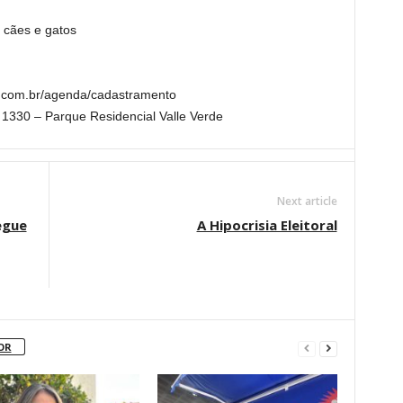
 cães e gatos
.com.br/agenda/cadastramento
, 1330 – Parque Residencial Valle Verde
Next article
egue
A Hipocrisia Eleitoral
OR