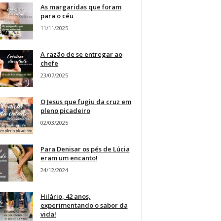
As margaridas que foram
para o céu
11/11/2025
A razão de se entregar ao
chefe
23/07/2025
O Jesus que fugiu da cruz em
pleno picadeiro
02/03/2025
Para Denisar os pés de Lúcia
eram um encanto!
24/12/2024
Hilário, 42 anos,
experimentando o sabor da
vida!