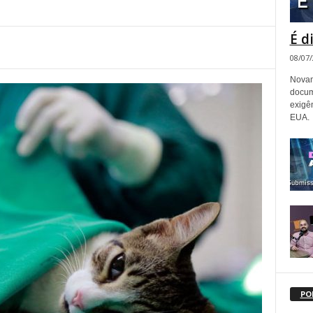
É d
08/07
Novam
docum
exigê
EUA.
PO