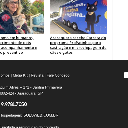
como em humanos,
Araraquara recebe Carreta do
ecimento de pets
programa ProPatinhas para
r acompanhamento e
castração e microchipagem de
o preventivo
cães e gatos
Somos
|
Mídia Kit
|
Revista
|
Fale Conosco
quim Alves – 171 • Jardim Primavera
802-424 • Araraquara, SP
 9.9781.7050
e Hospedagem:
SOLOWEB.COM.BR
É proibida a reprodução do conteúdo