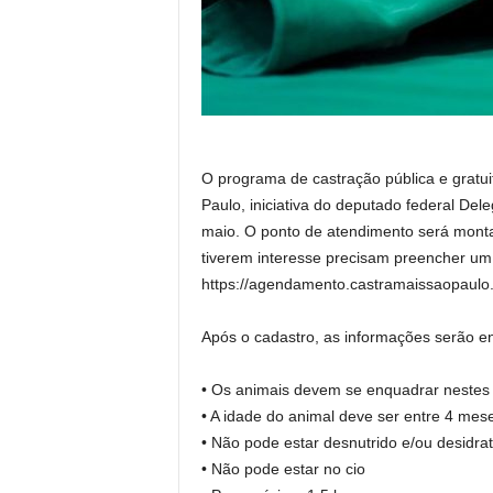
O programa de castração pública e gratu
Paulo, iniciativa do deputado federal De
maio. O ponto de atendimento será montad
tiverem interesse precisam preencher um c
https://agendamento.castramaissaopaulo
Após o cadastro, as informações serão en
• Os animais devem se enquadrar nestes p
• A idade do animal deve ser entre 4 mes
• Não pode estar desnutrido e/ou desidra
• Não pode estar no cio