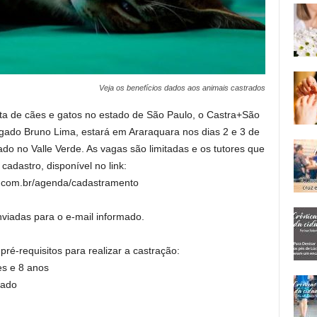
Veja os benefícios dados aos animais castrados
ita de cães e gatos no estado de São Paulo, o Castra+São
legado Bruno Lima, estará em Araraquara nos dias 2 e 3 de
o no Valle Verde. As vagas são limitadas e os tutores que
adastro, disponível no link:
.com.br/agenda/cadastramento
viadas para o e-mail informado.
ré-requisitos para realizar a castração:
es e 8 anos
tado