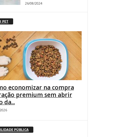
26/08/2024
U PET
o economizar na compra
ração premium sem abrir
 da...
/2026
ILIDADE PÚBLICA