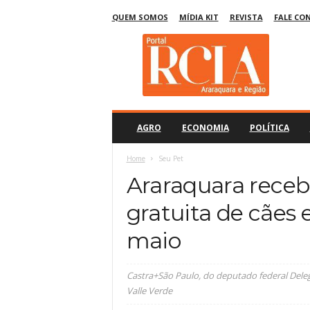
QUEM SOMOS
MÍDIA KIT
REVISTA
FALE CO
R
C
I
A
A
r
a
AGRO
ECONOMIA
POLÍTICA
r
a
Home
Seu Pet
q
Araraquara receb
u
a
gratuita de cães e
r
a
maio
Castra+São Paulo, do deputado federal Deleg
Valle Verde