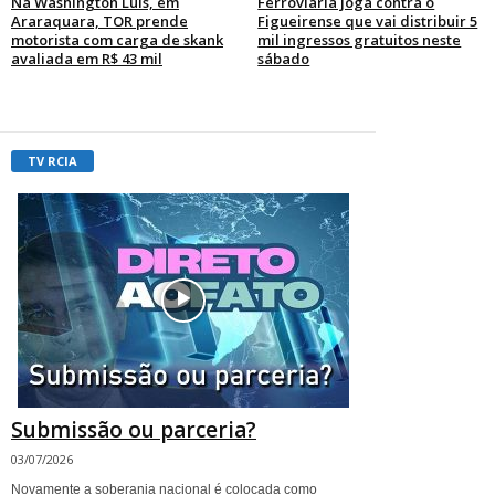
Na Washington Luís, em
Ferroviária joga contra o
Araraquara, TOR prende
Figueirense que vai distribuir 5
motorista com carga de skank
mil ingressos gratuitos neste
avaliada em R$ 43 mil
sábado
TV RCIA
Submissão ou parceria?
03/07/2026
Novamente a soberania nacional é colocada como