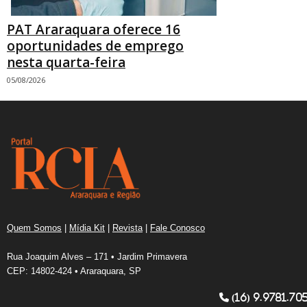
PAT Araraquara oferece 16
oportunidades de emprego
nesta quarta-feira
05/08/2026
Quem Somos
|
Mídia Kit
|
Revista
|
Fale Conosco
Rua Joaquim Alves – 171 • Jardim Primavera
CEP: 14802-424 • Araraquara, SP
(16) 9.9781.70