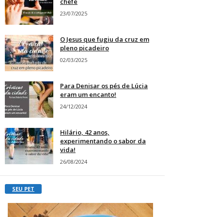
chefe
23/07/2025
O Jesus que fugiu da cruz em
pleno picadeiro
02/03/2025
Para Denisar os pés de Lúcia
eram um encanto!
24/12/2024
Hilário, 42 anos,
experimentando o sabor da
vida!
26/08/2024
SEU PET