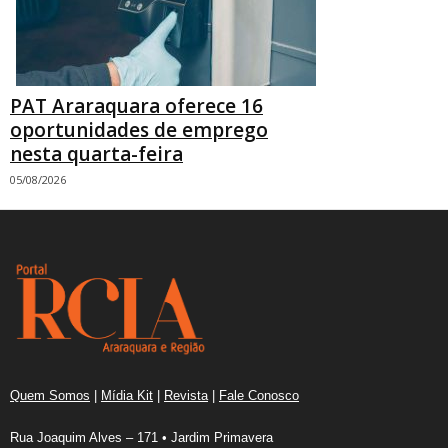
PAT Araraquara oferece 16
oportunidades de emprego
nesta quarta-feira
05/08/2026
Quem Somos
|
Mídia Kit
|
Revista
|
Fale Conosco
Rua Joaquim Alves – 171 • Jardim Primavera