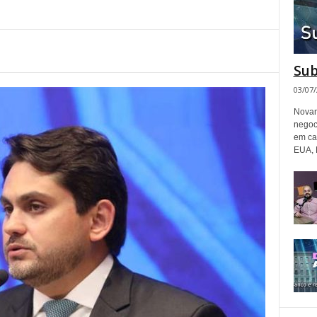
Sub
03/07
Novam
negoc
em ca
EUA, 