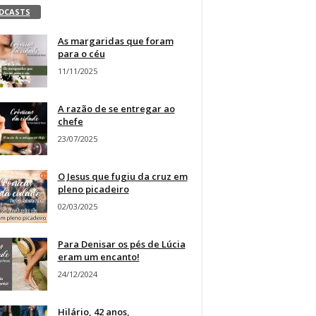
DCASTS
As margaridas que foram
para o céu
11/11/2025
A razão de se entregar ao
chefe
23/07/2025
O Jesus que fugiu da cruz em
pleno picadeiro
02/03/2025
Para Denisar os pés de Lúcia
eram um encanto!
24/12/2024
Hilário, 42 anos,