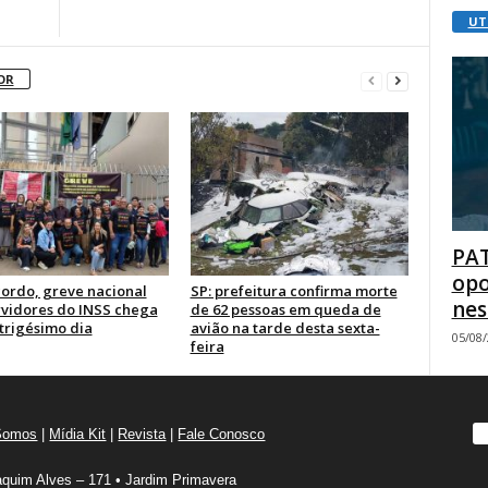
UT
OR
PAT
opo
ordo, greve nacional
SP: prefeitura confirma morte
nes
rvidores do INSS chega
de 62 pessoas em queda de
trigésimo dia
avião na tarde desta sexta-
05/08
feira
Somos
|
Mídia Kit
|
Revista
|
Fale Conosco
quim Alves – 171 • Jardim Primavera