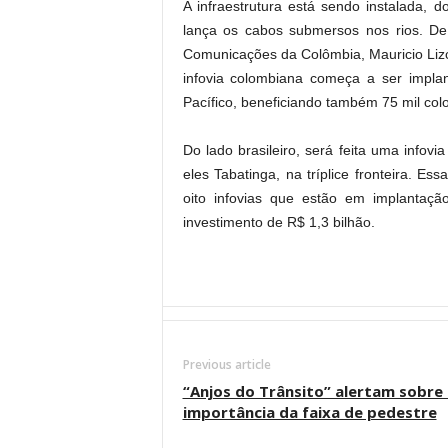
A infraestrutura está sendo instalada, d
lança os cabos submersos nos rios. De
Comunicações da Colômbia, Mauricio Lizca
infovia colombiana começa a ser impla
Pacífico, beneficiando também 75 mil col
Do lado brasileiro, será feita uma infov
eles Tabatinga, na tríplice fronteira. E
oito infovias que estão em implantaç
investimento de R$ 1,3 bilhão.
Previous article
“Anjos do Trânsito” alertam sobre 
importância da faixa de pedestre