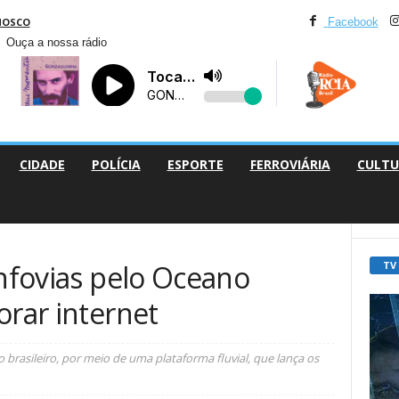
NOSCO
Facebook
Ouça a nossa rádio
CIDADE
POLÍCIA
ESPORTE
FERROVIÁRIA
CULTU
TV
infovias pelo Oceano
orar internet
o brasileiro, por meio de uma plataforma fluvial, que lança os