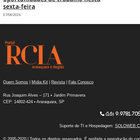
sexta-feira
07/08/2026
Quem Somos
|
Mídia Kit
|
Revista
|
Fale Conosco
Rua Joaquim Alves – 171 • Jardim Primavera
CEP: 14802-424 • Araraquara, SP
(16) 9.9781.70
Suporte de TI e Hospedagem:
SOLOWEB.C
© 2005-2020 | Todos os direitos reservados. É proibida a reprodução do co