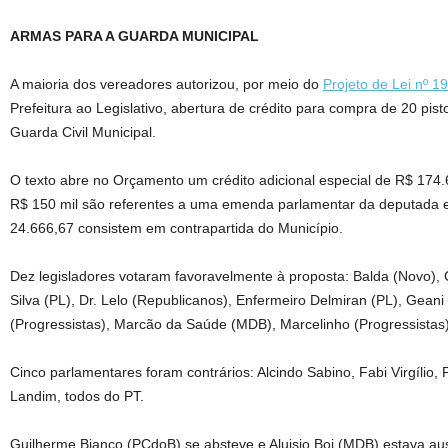
ARMAS PARA A GUARDA MUNICIPAL
A maioria dos vereadores autorizou, por meio do
Projeto de Lei nº 1
Prefeitura ao Legislativo, abertura de crédito para compra de 20 pis
Guarda Civil Municipal.
O texto abre no Orçamento um crédito adicional especial de R$ 174
R$ 150 mil são referentes a uma emenda parlamentar da deputada es
24.666,67 consistem em contrapartida do Município.
Dez legisladores votaram favoravelmente à proposta: Balda (Novo), 
Silva (PL), Dr. Lelo (Republicanos), Enfermeiro Delmiran (PL), Geani
(Progressistas), Marcão da Saúde (MDB), Marcelinho (Progressistas)
Cinco parlamentares foram contrários: Alcindo Sabino, Fabi Virgílio, F
Landim, todos do PT.
Guilherme Bianco (PCdoB) se absteve e Aluisio Boi (MDB) estava a