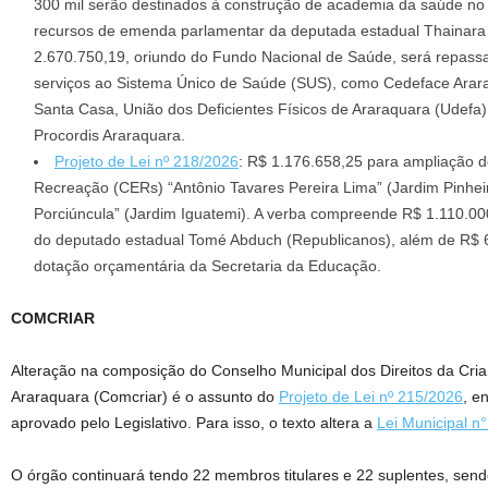
300 mil serão destinados à construção de academia da saúde no J
recursos de emenda parlamentar da deputada estadual Thainara 
2.670.750,19, oriundo do Fundo Nacional de Saúde, será repass
serviços ao Sistema Único de Saúde (SUS), como Cedeface Arara
Santa Casa, União dos Deficientes Físicos de Araraquara (Udefa
Procordis Araraquara.
Projeto de Lei nº 218/2026
: R$ 1.176.658,25 para ampliação 
Recreação (CERs) “Antônio Tavares Pereira Lima” (Jardim Pinhei
Porciúncula” (Jardim Iguatemi). A verba compreende R$ 1.110.
do deputado estadual Tomé Abduch (Republicanos), além de R$ 
dotação orçamentária da Secretaria da Educação.
COMCRIAR
Alteração na composição do Conselho Municipal dos Direitos da Cri
Araraquara (Comcriar) é o assunto do
Projeto de Lei nº 215/2026
, e
aprovado pelo Legislativo. Para isso, o texto altera a
Lei Municipal n
O órgão continuará tendo 22 membros titulares e 22 suplentes, sen