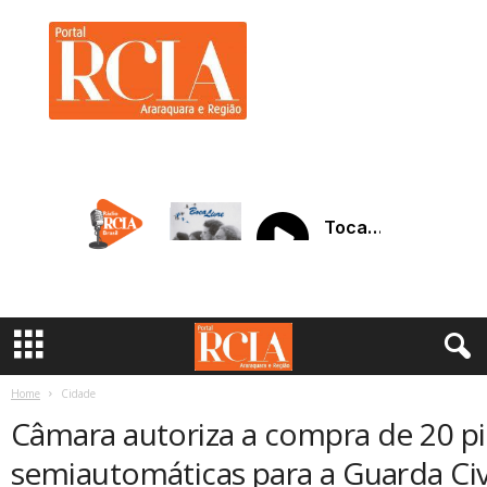
R
C
I
A
A
r
a
r
a
q
u
a
r
a
Home
Cidade
Câmara autoriza a compra de 20 pi
semiautomáticas para a Guarda Civ