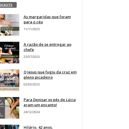
DCASTS
As margaridas que foram
para o céu
11/11/2025
A razão de se entregar ao
chefe
23/07/2025
O Jesus que fugiu da cruz em
pleno picadeiro
02/03/2025
Para Denisar os pés de Lúcia
eram um encanto!
24/12/2024
Hilário, 42 anos,