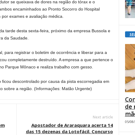
dutor se queixava de dores na região do tórax e o
ambos encaminhados ao Pronto Socorro do Hospital
 por exames e avaliação médica.
da tarde desta sexta-feira, próximo da empresa Bussola e
SE
erra da Saudade.
l, para registrar o boletim de ocorrência e liberar para a
cou completamente destruído. A empresa a que pertence o
no Parque Mônaco e realiza trabalho com gesso.
o ficou descontrolado por causa da pista escorregadia em
o sobre a região. (Informações: Matão Urgente)
Com
de 
mão
Next article
05/08
em
Apostador de Araraquara acerta 14
das 15 dezenas da Lotofácil. Concurso