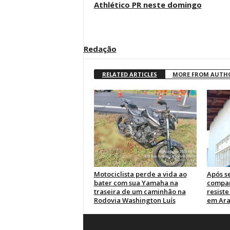
Athlético PR neste domingo
Redação
RELATED ARTICLES
MORE FROM AUTH
Motociclista perde a vida ao
Após s
bater com sua Yamaha na
compa
traseira de um caminhão na
resist
Rodovia Washington Luís
em Ar