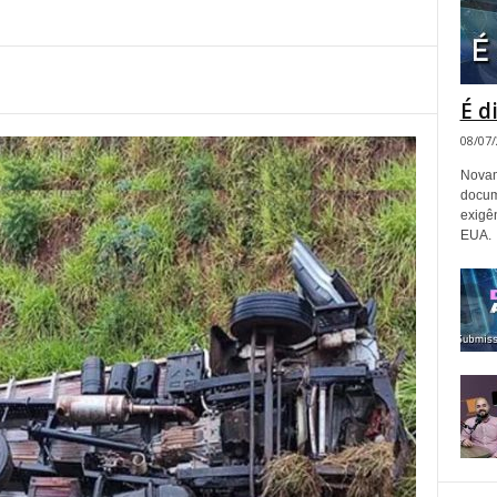
É d
08/07
Novam
docum
exigê
EUA.