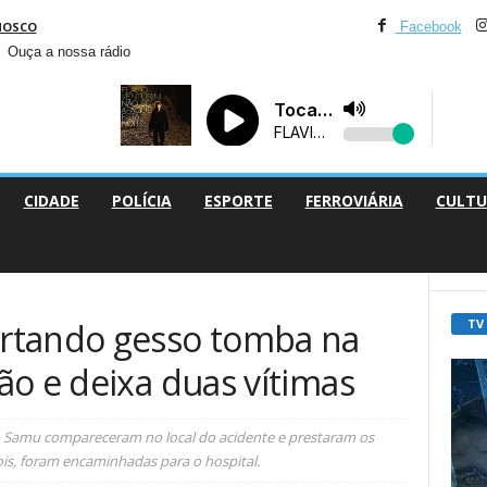
NOSCO
Facebook
Ouça a nossa rádio
CIDADE
POLÍCIA
ESPORTE
FERROVIÁRIA
CULTU
TV
rtando gesso tomba na
ão e deixa duas vítimas
o Samu compareceram no local do acidente e prestaram os
is, foram encaminhadas para o hospital.