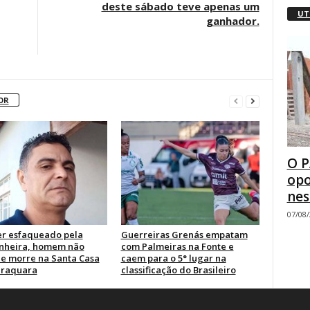
deste sábado teve apenas um
UT
ganhador.
OR
O P
opo
nes
07/08
er esfaqueado pela
Guerreiras Grenás empatam
nheira, homem não
com Palmeiras na Fonte e
e e morre na Santa Casa
caem para o 5° lugar na
araquara
classificação do Brasileiro