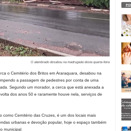
PO
O alambrado desabou na madrugada desta quarta-feira
ca o Cemitério dos Britos em Araraquara, desabou na
rrompendo a passagem de pedestres por conta de uma
çada. Segundo um morador, a cerca que está anexada a
 volta dos anos 50 e raramente houve nela, serviços de
o como Cemitério das Cruzes, é um dos locais mais
lendas urbanas e devoção popular, hoje o espaço também
io municipal.