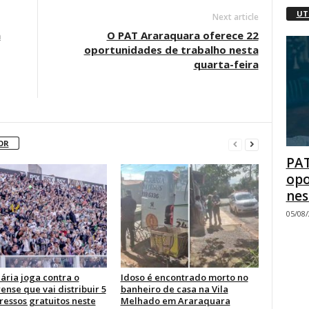
UT
Next article
a
O PAT Araraquara oferece 22
oportunidades de trabalho nesta
quarta-feira
OR
PAT
opo
nes
05/08
ária joga contra o
Idoso é encontrado morto no
ense que vai distribuir 5
banheiro de casa na Vila
ressos gratuitos neste
Melhado em Araraquara