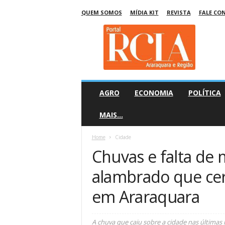
QUEM SOMOS
MÍDIA KIT
REVISTA
FALE CO
R
C
I
A
A
r
a
AGRO
ECONOMIA
POLÍTICA
r
a
MAIS…
q
u
Home
Cidade
a
Chuvas e falta d
r
a
alambrado que cer
em Araraquara
A chuva que caiu sobre a cidade nas últimas