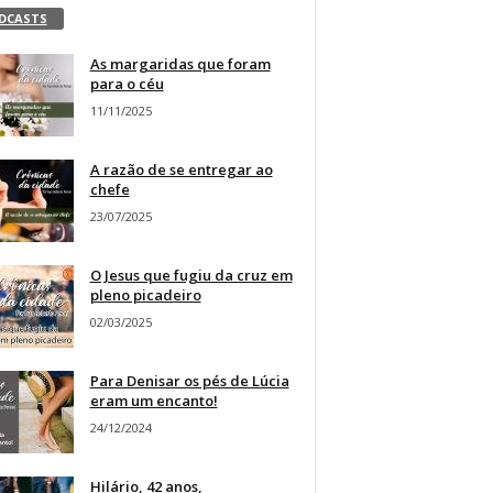
DCASTS
As margaridas que foram
para o céu
11/11/2025
A razão de se entregar ao
chefe
23/07/2025
O Jesus que fugiu da cruz em
pleno picadeiro
02/03/2025
Para Denisar os pés de Lúcia
eram um encanto!
24/12/2024
Hilário, 42 anos,