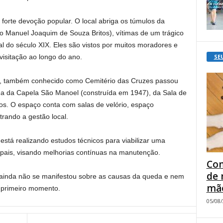
 forte devoção popular. O local abriga os túmulos da
ho Manuel Joaquim de Souza Britos), vítimas de um trágico
nal do século XIX. Eles são vistos por muitos moradores e
SE
 visitação ao longo do ano.
 também conhecido como Cemitério das Cruzes passou
rma da Capela São Manoel (construída em 1947), da Sala de
tos. O espaço conta com salas de velório, espaço
trando a gestão local.
está realizando estudos técnicos para viabilizar uma
ipais, visando melhorias contínuas na manutenção.
Com
de 
ra ainda não se manifestou sobre as causas da queda e nem
mão
 primeiro momento.
05/08