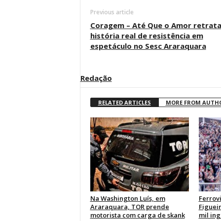
Previous article
Coragem – Até Que o Amor retrat
história real de resistência em
espetáculo no Sesc Araraquara
Redação
RELATED ARTICLES
MORE FROM AUTH
Na Washington Luís, em
Ferrovi
Araraquara, TOR prende
Figueir
motorista com carga de skank
mil ing