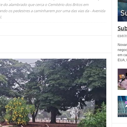
rte do alambrado que cerca o Cemitério dos Britos em
vando os pedestres a caminharem por uma das vias da - Avenida
.
Sub
03/07
Novam
negoc
em ca
EUA, 