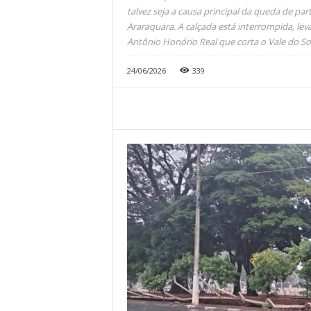
talvez seja a causa principal da queda de pa
Araraquara. A calçada está interrompida, le
Antônio Honório Real que corta o Vale do Sol
24/06/2026
339