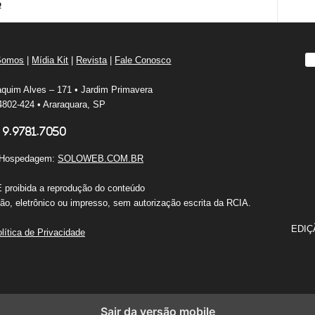
o
Somos
|
Mídia Kit
|
Revista
|
Fale Conosco
quim Alves – 171 • Jardim Primavera
802-424 • Araraquara, SP
 9.9781.7050
e Hospedagem:
SOLOWEB.COM.BR
É proibida a reprodução do conteúdo
o, eletrônico ou impresso, sem autorização escrita da RCIA.
EDIÇ
lítica de Privacidade
Sair da versão mobile