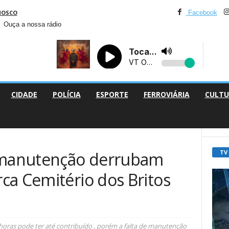
NOSCO
Facebook
Ouça a nossa rádio
CIDADE
POLÍCIA
ESPORTE
FERROVIÁRIA
CULTU
TV
e manutenção derrubam
ca Cemitério dos Britos
 horas pode ter até contribuído , porém a falta de manutenção