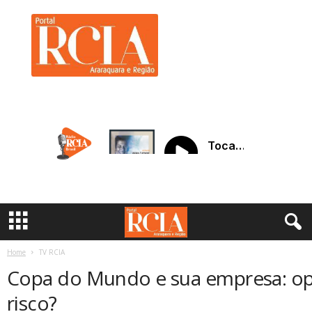
R
C
I
A
A
r
a
r
a
q
u
a
r
a
Home
TV RCIA
Copa do Mundo e sua empresa: o
risco?