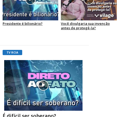
Presidente é bilionário?
Você divulgaria sua invenção
antes de protegê-la?
TV RCIA
É difícil ser soberano?