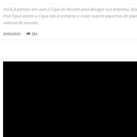
Você já pensou em usar a Copa do Mundo para divulgar sua empresa, fazer
Pois fique atento a Copa não é somente o maior evento esportivo do pla
valiosas do mundo.
23/06/2026
283