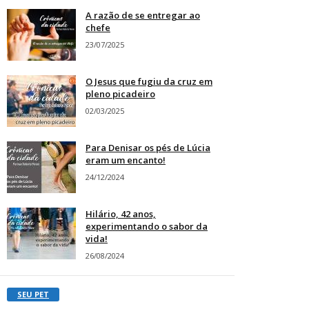
A razão de se entregar ao
chefe
23/07/2025
O Jesus que fugiu da cruz em
pleno picadeiro
02/03/2025
Para Denisar os pés de Lúcia
eram um encanto!
24/12/2024
Hilário, 42 anos,
experimentando o sabor da
vida!
26/08/2024
SEU PET