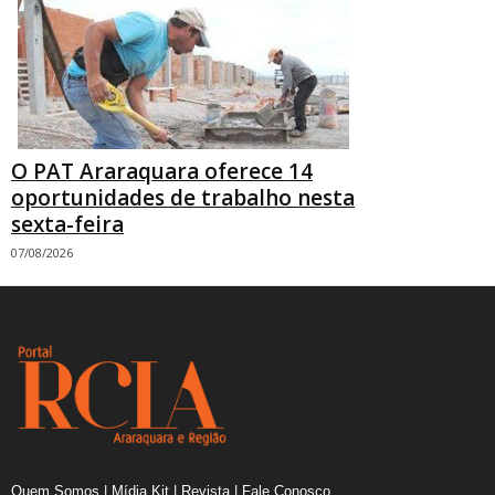
O PAT Araraquara oferece 14
oportunidades de trabalho nesta
sexta-feira
07/08/2026
Quem Somos
|
Mídia Kit
|
Revista
|
Fale Conosco