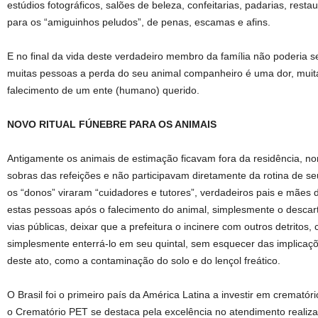
estúdios fotográficos, salões de beleza, confeitarias, padarias, rest
para os “amiguinhos peludos”, de penas, escamas e afins.
E no final da vida deste verdadeiro membro da família não poderia s
muitas pessoas a perda do seu animal companheiro é uma dor, muita
falecimento de um ente (humano) querido.
NOVO RITUAL FÚNEBRE PARA OS ANIMAIS
Antigamente os animais de estimação ficavam fora da residência, 
sobras das refeições e não participavam diretamente da rotina de s
os “donos” viraram “cuidadores e tutores”, verdadeiros pais e mães 
estas pessoas após o falecimento do animal, simplesmente o descar
vias públicas, deixar que a prefeitura o incinere com outros detritos, 
simplesmente enterrá-lo em seu quintal, sem esquecer das implicaçõ
deste ato, como a contaminação do solo e do lençol freático.
O Brasil foi o primeiro país da América Latina a investir em cremató
o Crematório PET se destaca pela excelência no atendimento realiza