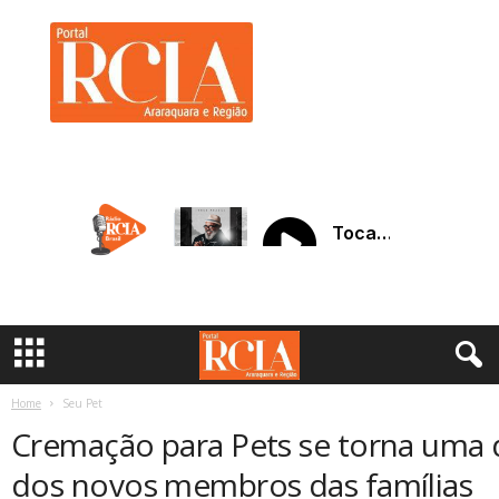
R
C
I
A
A
r
a
r
a
q
u
a
r
a
Home
Seu Pet
Cremação para Pets se torna uma 
dos novos membros das famílias