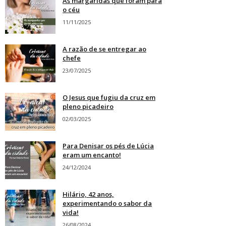
As margaridas que foram para
o céu
11/11/2025
A razão de se entregar ao
chefe
23/07/2025
O Jesus que fugiu da cruz em
pleno picadeiro
02/03/2025
Para Denisar os pés de Lúcia
eram um encanto!
24/12/2024
Hilário, 42 anos,
experimentando o sabor da
vida!
26/08/2024