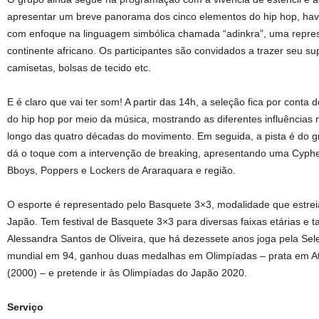
apresentar um breve panorama dos cinco elementos do hip hop, haver
com enfoque na linguagem simbólica chamada “adinkra”, uma repres
continente africano. Os participantes são convidados a trazer seu sup
camisetas, bolsas de tecido etc.
E é claro que vai ter som! A partir das 14h, a seleção fica por conta 
do hip hop por meio da música, mostrando as diferentes influências n
longo das quatro décadas do movimento. Em seguida, a pista é do g
dá o toque com a intervenção de breaking, apresentando uma Cypher 
Bboys, Poppers e Lockers de Araraquara e região.
O esporte é representado pelo Basquete 3×3, modalidade que estre
Japão. Tem festival de Basquete 3×3 para diversas faixas etárias e
Alessandra Santos de Oliveira, que há dezessete anos joga pela Sel
mundial em 94, ganhou duas medalhas em Olimpíadas – prata em At
(2000) – e pretende ir às Olimpíadas do Japão 2020.
Serviço