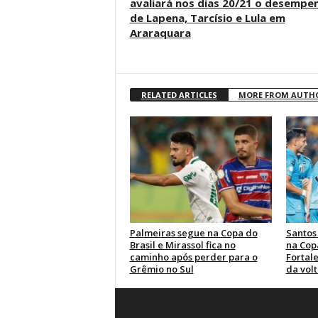
avaliará nos dias 20/21 o desempe
de Lapena, Tarcísio e Lula em
Araraquara
RELATED ARTICLES
MORE FROM AUTH
Palmeiras segue na Copa do
Santos
Brasil e Mirassol fica no
na Cop
caminho após perder para o
Fortale
Grêmio no Sul
da volt