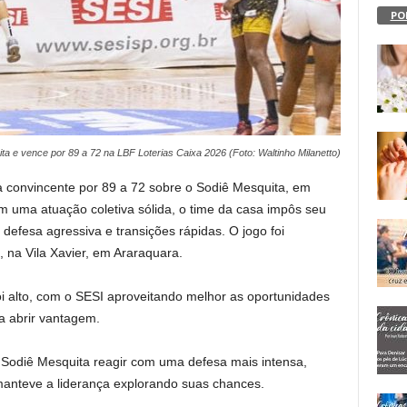
PO
a e vence por 89 a 72 na LBF Loterias Caixa 2026 (Foto: Waltinho Milanetto)
a convincente por 89 a 72 sobre o Sodiê Mesquita, em
m uma atuação coletiva sólida, o time da casa impôs seu
 defesa agressiva e transições rápidas. O jogo foi
 na Vila Xavier, em Araraquara.
oi alto, com o SESI aproveitando melhor as oportunidades
a abrir vantagem.
o Sodiê Mesquita reagir com uma defesa mais intensa,
manteve a liderança explorando suas chances.