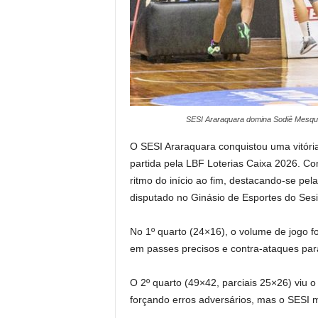
SESI Araraquara domina Sodiê Mesquit
O SESI Araraquara conquistou uma vitóri
partida pela LBF Loterias Caixa 2026. Co
ritmo do início ao fim, destacando-se pela
disputado no Ginásio de Esportes do Sesi,
No 1º quarto (24×16), o volume de jogo f
em passes precisos e contra-ataques par
O 2º quarto (49×42, parciais 25×26) viu 
forçando erros adversários, mas o SESI 