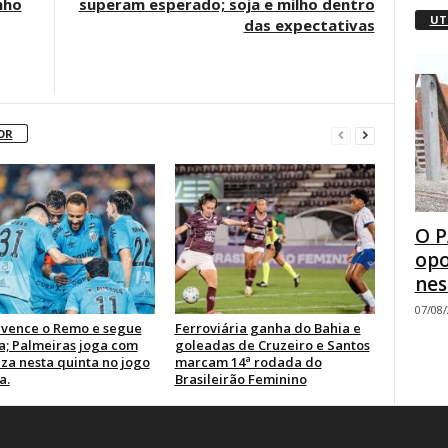
nho
superam esperado; soja e milho dentro
UT
das expectativas
OR
O P
opo
nes
07/08
 vence o Remo e segue
Ferroviária ganha do Bahia e
a; Palmeiras joga com
goleadas de Cruzeiro e Santos
za nesta quinta no jogo
marcam 14ª rodada do
a.
Brasileirão Feminino