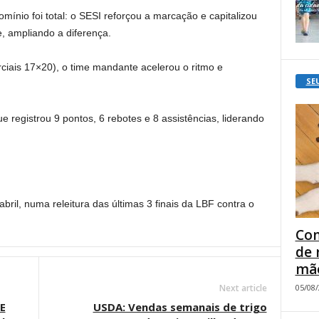
omínio foi total: o SESI reforçou a marcação e capitalizou
e, ampliando a diferença.
ciais 17×20), o time mandante acelerou o ritmo e
SE
e registrou 9 pontos, 6 rebotes e 8 assistências, liderando
bril, numa releitura das últimas 3 finais da LBF contra o
Com
de 
mão
05/08
Next article
E
USDA: Vendas semanais de trigo