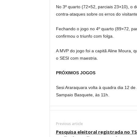
No 3º quarto (72×52, parciais 23×10), o d
contra-ataques sobre os erros do visitant
Fechando o jogo no 4º quarto (89×72, par
confirmou o triunfo com folga.
A MVP do jogo foi a capitã Aline Moura, qu
o SESI com maestria.
PRÓXIMOS JOGOS
Sesi Araraquara volta à quadra dia 12 de a
Sampaio Basquete, às 11h.
Previous article
Pesquisa eleitoral registrada no TS