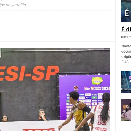
e no garrafão.
É d
08/07
Novam
docum
exigê
EUA.