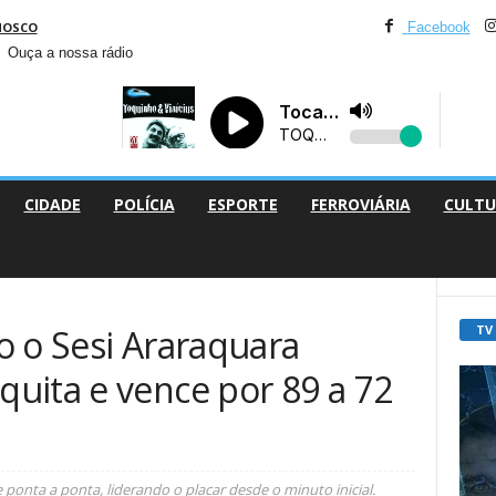
NOSCO
Facebook
Ouça a nossa rádio
CIDADE
POLÍCIA
ESPORTE
FERROVIÁRIA
CULTU
TV
o o Sesi Araraquara
uita e vence por 89 a 72
ponta a ponta, liderando o placar desde o minuto inicial.