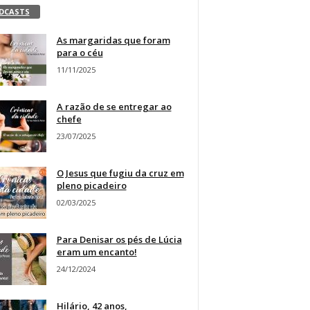
DCASTS
As margaridas que foram
para o céu
11/11/2025
A razão de se entregar ao
chefe
23/07/2025
O Jesus que fugiu da cruz em
pleno picadeiro
02/03/2025
Para Denisar os pés de Lúcia
eram um encanto!
24/12/2024
Hilário, 42 anos,