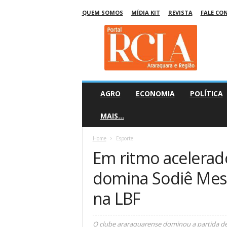
QUEM SOMOS
MÍDIA KIT
REVISTA
FALE CO
R
C
I
A
A
r
a
AGRO
ECONOMIA
POLÍTICA
r
a
MAIS…
q
u
Home
Esporte
a
Em ritmo acelerad
r
a
domina Sodiê Mesq
na LBF
O clube araraquarense dominou a partida de 