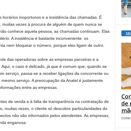
os horários inoportunos e a insistência das chamadas. É
s, muitas vezes à procura de alguém de quem nunca se
e não conhece aquela pessoa, as chamadas continuam. Elas
SE
rio. A insistência é bastante inconveniente: os
nta nem bloquear o número, porque eles ligam de outro.
role das operadoras sobre as empresas parceiras e a
Aqui, o caso é delicado, já que é comum que, quando se
m serviço, passa-se a receber ligações da concorrente ou
 mesmo serviço. A preocupação da Anatel é justamente
informações entre as empresas.
Com
entes de venda e à falta de transparência na contratação de
de 
o, muitas vezes, o cliente só descobre particularidades do
mão
spectos não são informados pelos atendentes. As empresas,
05/08
nda enganosa.