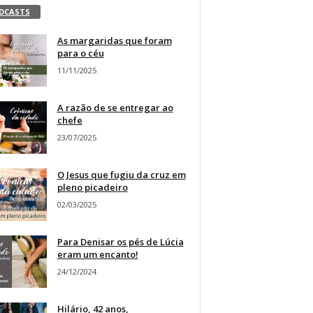
DCASTS
As margaridas que foram
para o céu
11/11/2025
A razão de se entregar ao
chefe
23/07/2025
O Jesus que fugiu da cruz em
pleno picadeiro
02/03/2025
Para Denisar os pés de Lúcia
eram um encanto!
24/12/2024
Hilário, 42 anos,