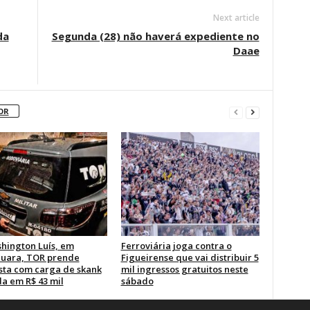
Next article
da
Segunda (28) não haverá expediente no
Daae
OR
hington Luís, em
Ferroviária joga contra o
uara, TOR prende
Figueirense que vai distribuir 5
sta com carga de skank
mil ingressos gratuitos neste
da em R$ 43 mil
sábado