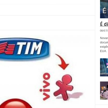
É d
08/07
Novam
docum
exigê
EUA.