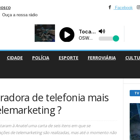
NOSCO
Facebook
Ouça a nossa rádio
CIDADE
POLÍCIA
ESPORTE
FERROVIÁRIA
CULTU
TV
radora de telefonia mais
elemarketing ?
aram à Anatel uma carta de seis itens em que se
ões de telemarketing são realizadas, mas até o momento não