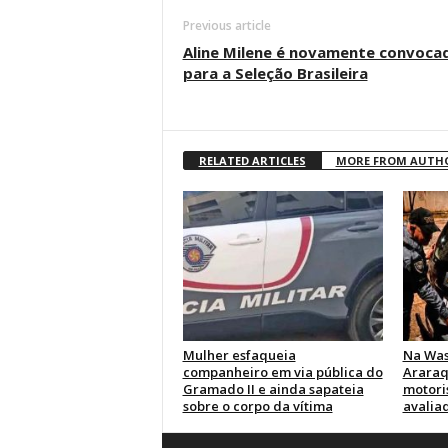
Previous article
Aline Milene é novamente convoca
para a Seleção Brasileira
RELATED ARTICLES
MORE FROM AUTH
Mulher esfaqueia
Na Was
companheiro em via pública do
Araraq
Gramado II e ainda sapateia
motori
sobre o corpo da vítima
avalia