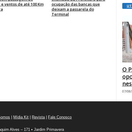
 e ventos de até 100 Km
ocupação das bancas que
UT
ra
deixam a passarela do
Terminal
O P
opo
nes
07/08
Somos
|
Mídia Kit
|
Revista
|
Fale Conosco
quim Alves – 171 • Jardim Primavera