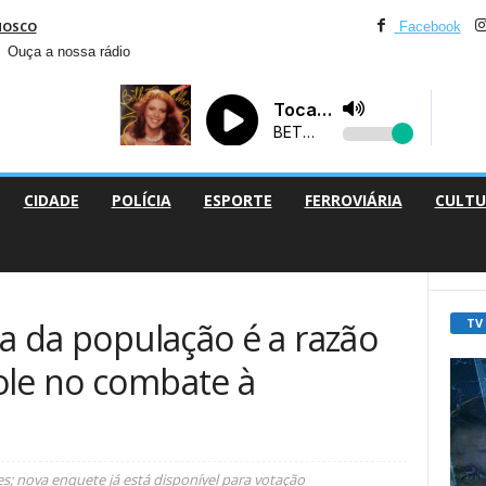
NOSCO
Facebook
Ouça a nossa rádio
CIDADE
POLÍCIA
ESPORTE
FERROVIÁRIA
CULTU
TV
ia da população é a razão
ole no combate à
s; nova enquete já está disponível para votação