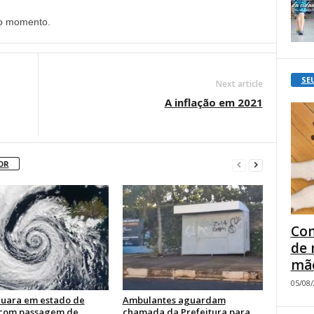
no momento.
SE
Next article
A inflação em 2021
OR
Com
de 
mão
05/08
uara em estado de
Ambulantes aguardam
 com passagem de
chamada da Prefeitura para