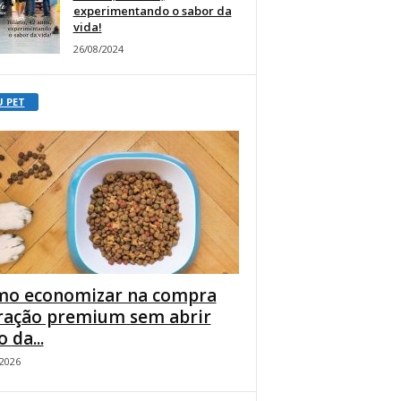
experimentando o sabor da
vida!
26/08/2024
U PET
o economizar na compra
ração premium sem abrir
 da...
/2026