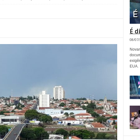
É d
08/07
Novam
docum
exigê
EUA.