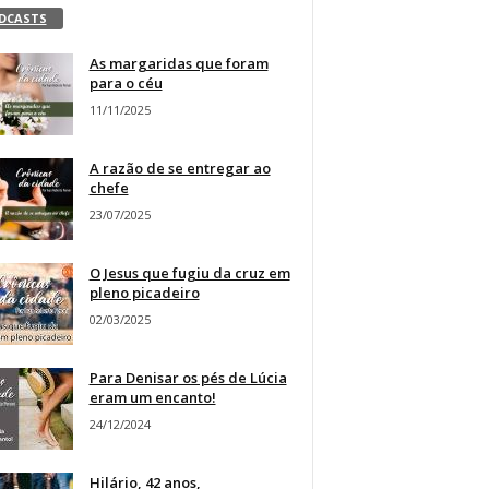
DCASTS
As margaridas que foram
para o céu
11/11/2025
A razão de se entregar ao
chefe
23/07/2025
O Jesus que fugiu da cruz em
pleno picadeiro
02/03/2025
Para Denisar os pés de Lúcia
eram um encanto!
24/12/2024
Hilário, 42 anos,