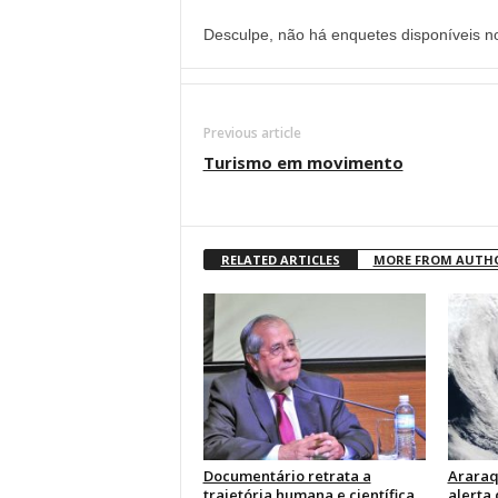
Desculpe, não há enquetes disponíveis 
Previous article
Turismo em movimento
RELATED ARTICLES
MORE FROM AUTH
Documentário retrata a
Araraq
trajetória humana e científica
alerta