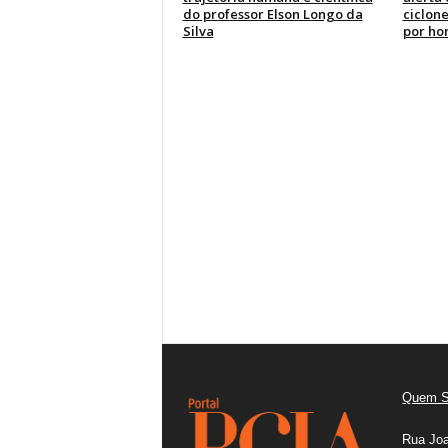
do professor Elson Longo da
ciclone
Silva
por ho
Quem 
Rua Joa