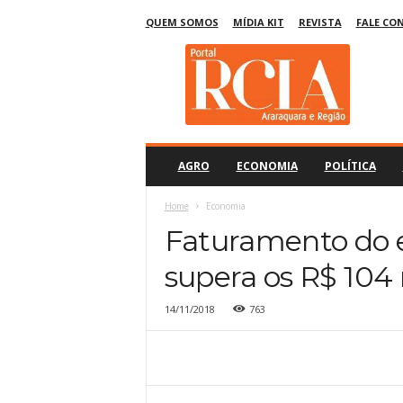
QUEM SOMOS
MÍDIA KIT
REVISTA
FALE CO
R
C
I
A
A
r
a
AGRO
ECONOMIA
POLÍTICA
r
a
Home
Economia
q
Faturamento do 
u
a
supera os R$ 104
r
a
14/11/2018
763