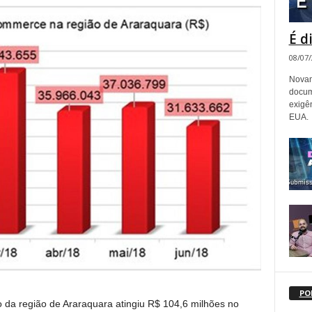
É d
08/07
Novam
docum
exigê
EUA.
PO
o da região de Araraquara atingiu R$ 104,6 milhões no