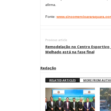
afirma.
Fonte:
www.sincomercioararaquara.co
Previous article
Remodelação no Centro Esportivo 
Melhado está na fase final
Redação
RELATED ARTICLES
MORE FROM AUTH