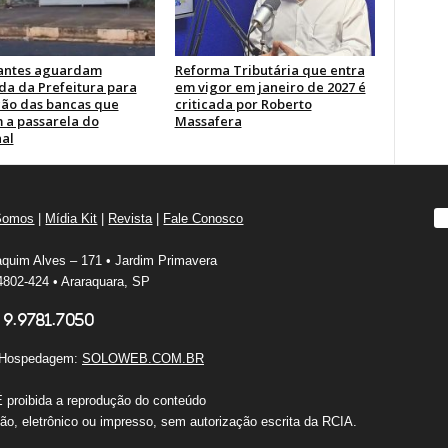
antes aguardam
Reforma Tributária que entra
a da Prefeitura para
em vigor em janeiro de 2027 é
ão das bancas que
criticada por Roberto
 a passarela do
Massafera
al
Somos
|
Mídia Kit
|
Revista
|
Fale Conosco
quim Alves – 171 • Jardim Primavera
802-424 • Araraquara, SP
 9.9781.7050
e Hospedagem:
SOLOWEB.COM.BR
É proibida a reprodução do conteúdo
o, eletrônico ou impresso, sem autorização escrita da RCIA.