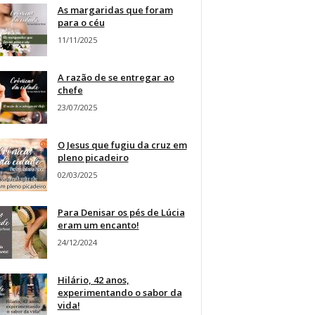
As margaridas que foram
para o céu
11/11/2025
A razão de se entregar ao
chefe
23/07/2025
O Jesus que fugiu da cruz em
pleno picadeiro
02/03/2025
Para Denisar os pés de Lúcia
eram um encanto!
24/12/2024
Hilário, 42 anos,
experimentando o sabor da
vida!