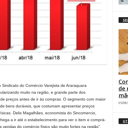
SE
Com
Sindicato do Comércio Varejista de Araraquara
de 
larizando muito na região, e grande parte dos
mão
 de preços antes de ir às compras. O segmento com maior
05/08
o de bens duráveis, que costumam apresentar preços
físicas. Delis Magalhães, economista do Sincomercio,
hega a ir até o estabelecimento para ver o item e comprá-
UT
s vendas do comércio físico são muito fortes na região”,