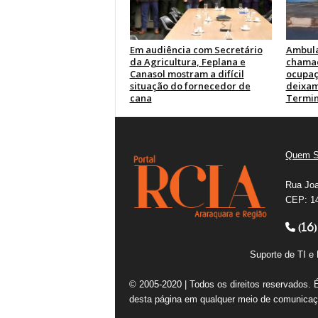
Em audiência com Secretário
Ambul
da Agricultura, Feplana e
chamad
Canasol mostram a difícil
ocupaç
situação do fornecedor de
deixam
cana
Termin
Quem 
Rua Joa
CEP: 14
(16)
Suporte de TI 
© 2005-2020 | Todos os direitos reservados. 
desta página em qualquer meio de comunicaçã