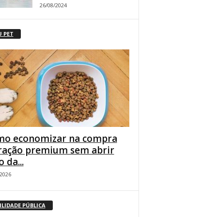
26/08/2024
U PET
o economizar na compra
ração premium sem abrir
 da...
/2026
ILIDADE PÚBLICA