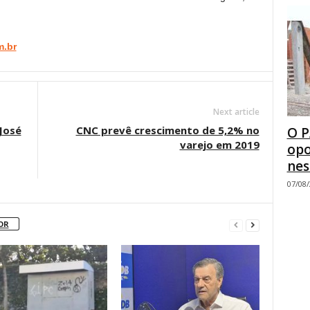
m.br
Next article
José
CNC prevê crescimento de 5,2% no
O P
varejo em 2019
opo
nes
07/08
OR