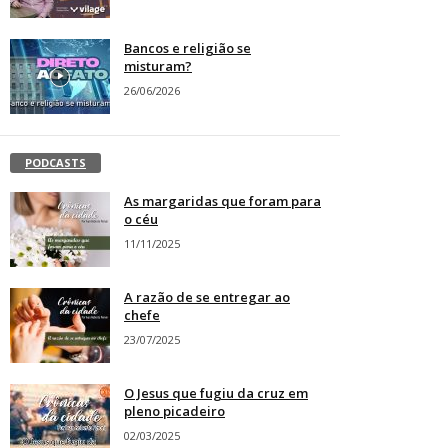
Bancos e religião se
misturam?
26/06/2026
PODCASTS
As margaridas que foram para
o céu
11/11/2025
A razão de se entregar ao
chefe
23/07/2025
O Jesus que fugiu da cruz em
pleno picadeiro
02/03/2025