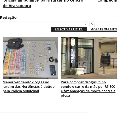
‘oficina ambulante’ para furtar no centro
Campeonat
de Araraquara
Redação
RELATED ARTICLES
MORE FROM AU
Menor vendendo drogas no
Para comprar drogas, filho
Jardim das Hortências é detido
vende o carro da mãe por R$ 800
pela Polícia Municipal
e faz ameaças de morte contra a
idosa