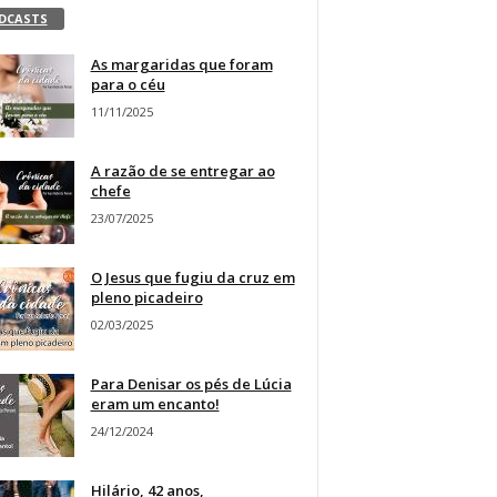
DCASTS
As margaridas que foram
para o céu
11/11/2025
A razão de se entregar ao
chefe
23/07/2025
O Jesus que fugiu da cruz em
pleno picadeiro
02/03/2025
Para Denisar os pés de Lúcia
eram um encanto!
24/12/2024
Hilário, 42 anos,