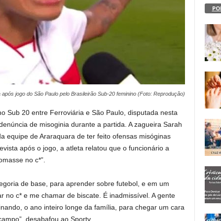
PO
após jogo do São Paulo pelo Brasileirão Sub-20 feminino (Foto: Reprodução)
ino Sub 20 entre Ferroviária e São Paulo, disputada nesta
denúncia de misoginia durante a partida. A zagueira Sarah
a equipe de Araraquara de ter feito ofensas misóginas
vista após o jogo, a atleta relatou que o funcionário a
omasse no c*”.
egoria de base, para aprender sobre futebol, e em um
no c* e me chamar de biscate. É inadmissível. A gente
einando, o ano inteiro longe da família, para chegar um cara
campo”, desabafou ao Sportv.