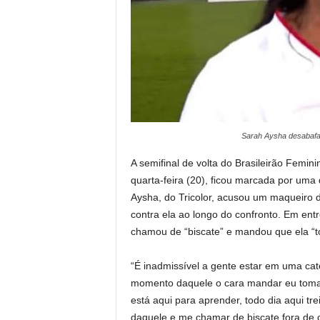
Sarah Aysha desabafa 
A semifinal de volta do Brasileirão Femin
quarta-feira (20), ficou marcada por uma 
Aysha, do Tricolor, acusou um maqueiro d
contra ela ao longo do confronto. Em entre
chamou de “biscate” e mandou que ela “t
“É inadmissível a gente estar em uma cat
momento daquele o cara mandar eu tomar 
está aqui para aprender, todo dia aqui tr
daquele e me chamar de biscate fora de 