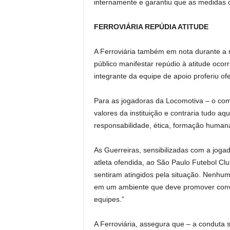
internamente e garantiu que as medidas 
FERROVIÁRIA REPÚDIA ATITUDE
A Ferroviária também em nota durante a 
público manifestar repúdio à atitude ocor
integrante da equipe de apoio proferiu o
Para as jogadoras da Locomotiva – o com
valores da instituição e contraria tudo a
responsabilidade, ética, formação humana
As Guerreiras, sensibilizadas com a joga
atleta ofendida, ao São Paulo Futebol Cl
sentiram atingidos pela situação. Nenhuma
em um ambiente que deve promover convivê
equipes.”
A Ferroviária, assegura que – a conduta