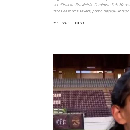
semifinal do Brasileirão Feminino Sub 20; assu
fatos de forma severa, pois o desequilibrad
21/05/2026
233