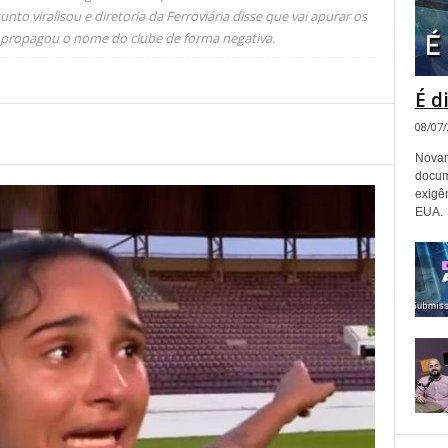
nto viralisou e diretoria da Ferroviária disse que vai apurar os
o propagou o nome do clube de forma negativa.
É d
08/07
Novam
docum
exigê
EUA.