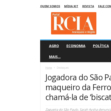
QUEM SOMOS
MÍDIA KIT
REVISTA
FALE CO
R
C
I
A
A
r
a
AGRO
ECONOMIA
POLÍTICA
r
a
MAIS…
q
u
Home
Destaques
a
Jogadora do São P
r
a
maqueiro da Ferro
chamá-la de ‘biscat
Zagueira do São Paulo, Sarah Aysha denunci