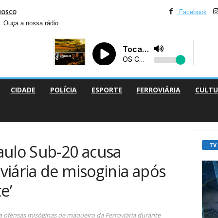
NOSCO
Facebook
Ouça a nossa rádio
CIDADE
POLÍCIA
ESPORTE
FERROVIÁRIA
CULTU
TV
aulo Sub-20 acusa
viária de misoginia após
e’
a ofensas misóginas de maqueiro da Ferroviária durante