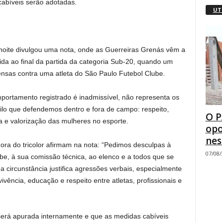
cabíveis serão adotadas.
UT
noite divulgou uma nota, onde as Guerreiras Grenás vêm a
rida ao final da partida da categoria Sub-20, quando um
fensas contra uma atleta do São Paulo Futebol Clube.
portamento registrado é inadmissível, não representa os
quilo que defendemos dentro e fora de campo: respeito,
O P
 e valorização das mulheres no esporte.
opo
nes
dora do tricolor afirmam na nota: “Pedimos desculpas à
07/08
ube, à sua comissão técnica, ao elenco e a todos que se
 circunstância justifica agressões verbais, especialmente
ncia, educação e respeito entre atletas, profissionais e
 será apurada internamente e que as medidas cabíveis