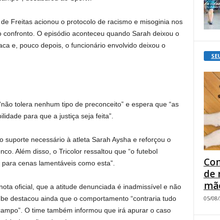
 de Freitas acionou o protocolo de racismo e misoginia nos
 o confronto. O episódio aconteceu quando Sarah deixou o
a e, pouco depois, o funcionário envolvido deixou o
SE
 “não tolera nenhum tipo de preconceito” e espera que “as
dade para que a justiça seja feita”.
 suporte necessário à atleta Sarah Aysha e reforçou o
co. Além disso, o Tricolor ressaltou que “o futebol
Com
o para cenas lamentáveis como esta”.
de 
mão
nota oficial, que a atitude denunciada é inadmissível e não
05/08
clube destacou ainda que o comportamento “contraria tudo
campo”. O time também informou que irá apurar o caso