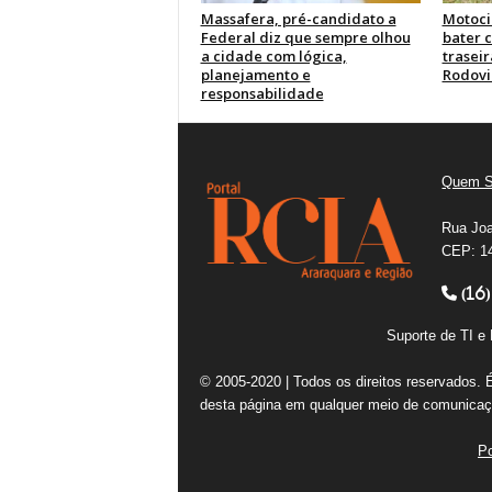
Massafera, pré-candidato a
Motocic
Federal diz que sempre olhou
bater 
a cidade com lógica,
trasei
planejamento e
Rodovi
responsabilidade
Quem 
Rua Joa
CEP: 14
(16)
Suporte de TI 
© 2005-2020 | Todos os direitos reservados. 
desta página em qualquer meio de comunicaçã
Po