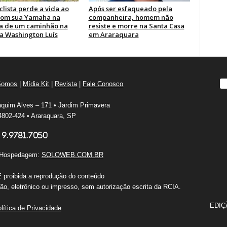
lista perde a vida ao
Após ser esfaqueado pela
com sua Yamaha na
companheira, homem não
ra de um caminhão na
resiste e morre na Santa Casa
a Washington Luís
em Araraquara
Somos
|
Mídia Kit
|
Revista
|
Fale Conosco
quim Alves – 171 • Jardim Primavera
802-424 • Araraquara, SP
 9.9781.7050
e Hospedagem:
SOLOWEB.COM.BR
É proibida a reprodução do conteúdo
o, eletrônico ou impresso, sem autorização escrita da RCIA.
EDIÇ
lítica de Privacidade