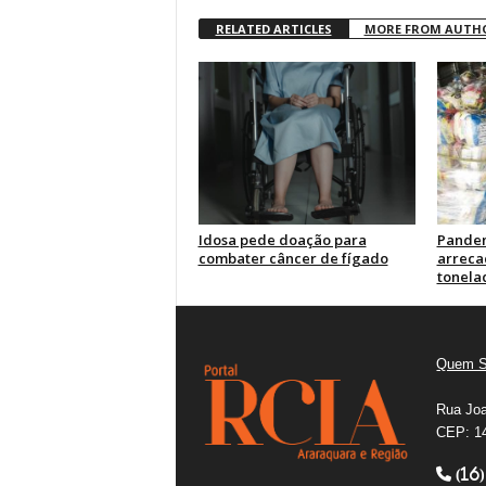
RELATED ARTICLES
MORE FROM AUTH
Idosa pede doação para
Pandem
combater câncer de fígado
arreca
tonela
Quem 
Rua Joa
CEP: 14
(16)