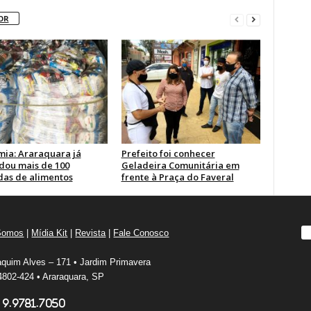
OR
ia: Araraquara já
Prefeito foi conhecer
dou mais de 100
Geladeira Comunitária em
das de alimentos
frente à Praça do Faveral
Somos
|
Mídia Kit
|
Revista
|
Fale Conosco
quim Alves – 171 • Jardim Primavera
802-424 • Araraquara, SP
 9.9781.7050