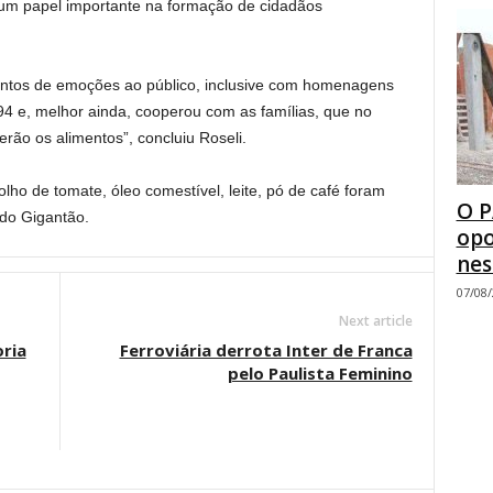
um papel importante na formação de cidadãos
ntos de emoções ao público, inclusive com homenagens
 e, melhor ainda, cooperou com as famílias, que no
rão os alimentos”, concluiu Roseli.
molho de tomate, óleo comestível, leite, pó de café foram
O P
 do Gigantão.
opo
nes
07/08
Next article
oria
Ferroviária derrota Inter de Franca
pelo Paulista Feminino