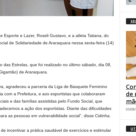
SE
 Esporte e Lazer, Roseli Gustavo, e a atleta Tatiana, do
ial de Solidariedade de Araraquara nessa sexta-feira (14)
das Estrelas, que foi realizado no último sábado, dia 08,
Gigantão) de Araraquara.
Com
lva, agradeceu a parceria da Liga de Basquete Feminino
de 
a com a Prefeitura, e aos esportistas que colaboraram
mão
ais e das famílias assistidas pelo Fundo Social, que
adecemos a ação dos esportistas. Diante das dificuldades
05/08
ara as pessoas em vulnerabilidade social”, disse Cidinha.
UT
e incentivar a prática saudável de exercícios e estimular