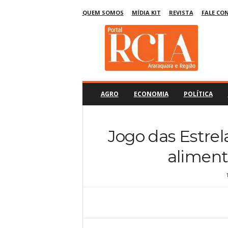
QUEM SOMOS
MÍDIA KIT
REVISTA
FALE CO
R
C
I
A
A
r
a
AGRO
ECONOMIA
POLÍTICA
r
a
q
Jogo das Estrel
u
a
aliment
r
a