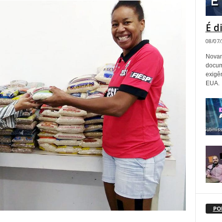
É d
08/07
Novam
docum
exigê
EUA.
PO