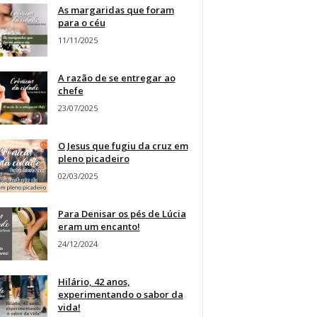
As margaridas que foram
para o céu
11/11/2025
A razão de se entregar ao
chefe
23/07/2025
O Jesus que fugiu da cruz em
pleno picadeiro
02/03/2025
Para Denisar os pés de Lúcia
eram um encanto!
24/12/2024
Hilário, 42 anos,
experimentando o sabor da
vida!