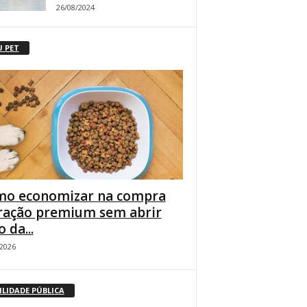
26/08/2024
U PET
o economizar na compra
ração premium sem abrir
 da...
/2026
ILIDADE PÚBLICA