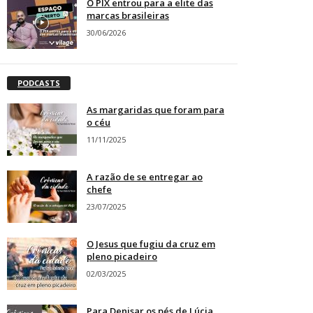
O PIX entrou para a elite das
marcas brasileiras
30/06/2026
PODCASTS
As margaridas que foram para
o céu
11/11/2025
A razão de se entregar ao
chefe
23/07/2025
O Jesus que fugiu da cruz em
pleno picadeiro
02/03/2025
Para Denisar os pés de Lúcia