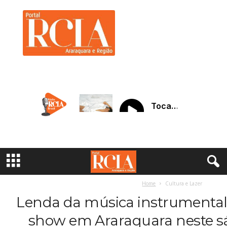
R
C
I
A
A
r
a
r
a
q
u
a
r
a
Home
Cultura e Lazer
Lenda da música instrumental,
show em Araraquara neste s