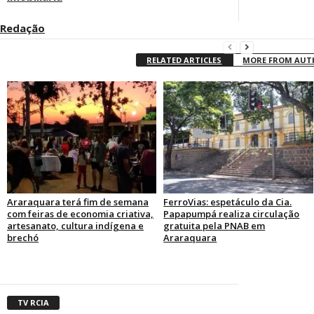
Redação
RELATED ARTICLES
MORE FROM AU
Araraquara terá fim de semana
FerroVias: espetáculo da Cia.
com feiras de economia criativa,
Papapumpá realiza circulação
artesanato, cultura indígena e
gratuita pela PNAB em
brechó
Araraquara
TV RCIA