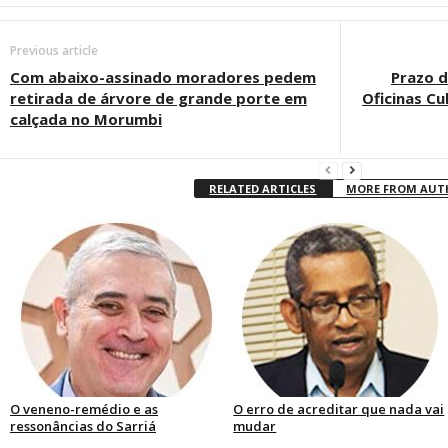
Previous article
Com abaixo-assinado moradores pedem
Prazo d
retirada de árvore de grande porte em
Oficinas Cu
calçada no Morumbi
RELATED ARTICLES
MORE FROM AU
O veneno-remédio e as
O erro de acreditar que nada vai
ressonâncias do Sarriá
mudar