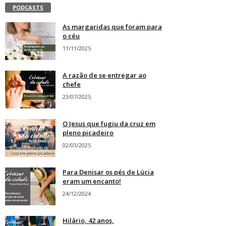
PODCASTS
As margaridas que foram para
o céu
11/11/2025
A razão de se entregar ao
chefe
23/07/2025
O Jesus que fugiu da cruz em
pleno picadeiro
02/03/2025
Para Denisar os pés de Lúcia
eram um encanto!
24/12/2024
Hilário, 42 anos,