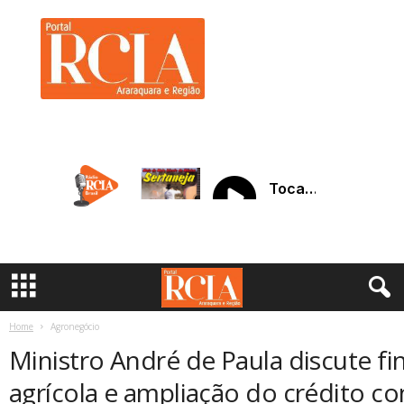
R
C
I
A
A
r
a
r
a
q
u
a
r
a
Home
Agronegócio
Ministro André de Paula discute f
agrícola e ampliação do crédito 