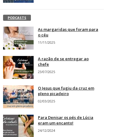
PODCASTS
As margaridas que foram para
o céu
11/11/2025
A razão de se entregar ao
chefe
23/07/2025
O Jesus que fugiu da cruz em
pleno picadeiro
02/03/2025
Para Denisar os pés de Lúcia
eram um encanto!
24/12/2024