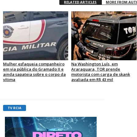
RELATED ARTICLES
MORE FROM AU
Mulher esfaqueia companheiro
Na Washington Luís, em
em via pública do Gramado II e
Araraquara, TOR prende
ainda sapateia sobre o corpo da
motorista com carga de skank
vítima
avaliada em R$ 43 mil
TV RCIA