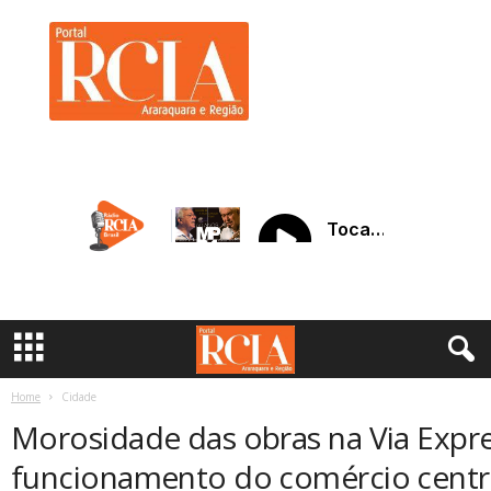
R
C
I
A
A
r
a
r
a
q
u
a
r
a
Home
Cidade
Morosidade das obras na Via Expres
funcionamento do comércio centr