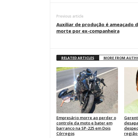
Previous article
Auxiliar de produção é ameaçado 
morte por ex-companheira
RELATED ARTICLES
MORE FROM AUTH
Empresário morre ao perder o
Gerent
controle da moto e bater em
desapa
barranco na SP-225 em Dois
desped
Córregos
região