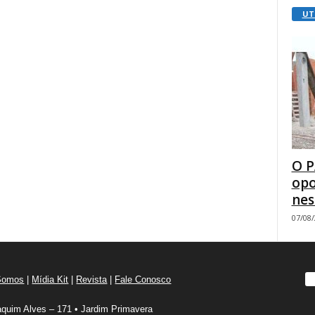
UT
O P
opo
nes
07/08
Somos
|
Mídia Kit
|
Revista
|
Fale Conosco
quim Alves – 171 • Jardim Primavera