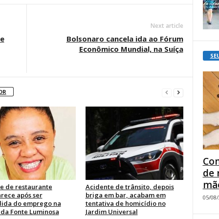
Next article
de
Bolsonaro cancela ida ao Fórum
Econômico Mundial, na Suíça
SE
OR
Com
de 
mão
e de restaurante
Acidente de trânsito, depois
rece após ser
briga em bar, acabam em
05/08
ida do emprego na
tentativa de homicídio no
 da Fonte Luminosa
Jardim Universal