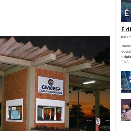
É d
08/07
Novam
docum
exigê
EUA.