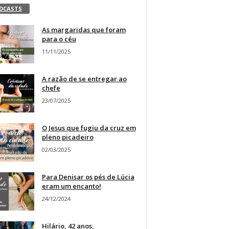
DCASTS
As margaridas que foram
para o céu
11/11/2025
A razão de se entregar ao
chefe
23/07/2025
O Jesus que fugiu da cruz em
pleno picadeiro
02/03/2025
Para Denisar os pés de Lúcia
eram um encanto!
24/12/2024
Hilário, 42 anos,