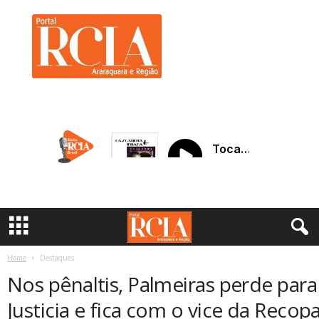
R
C
I
A
A
r
a
r
a
q
u
a
r
a
Home
Destaques
Nos pênaltis, Palmeiras perde para
Justicia e fica com o vice da Reco