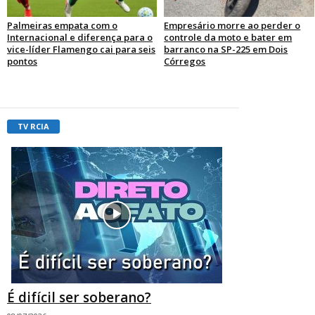
Palmeiras empata com o
Empresário morre ao perder o
Internacional e diferença para o
controle da moto e bater em
vice-líder Flamengo cai para seis
barranco na SP-225 em Dois
pontos
Córregos
TV RCIA
É difícil ser soberano?