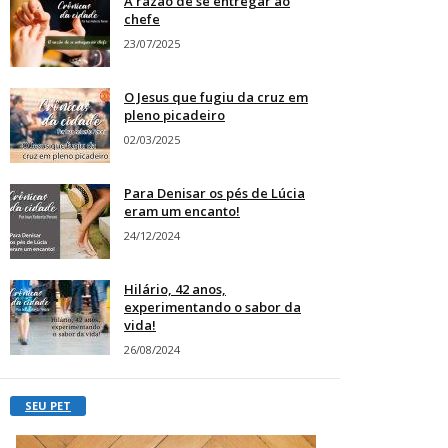
A razão de se entregar ao
chefe
23/07/2025
O Jesus que fugiu da cruz em
pleno picadeiro
02/03/2025
Para Denisar os pés de Lúcia
eram um encanto!
24/12/2024
Hilário, 42 anos,
experimentando o sabor da
vida!
26/08/2024
SEU PET