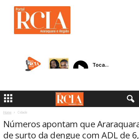
R
C
I
A
A
r
a
r
a
q
u
a
r
a
Home
Cidade
Números apontam que Araraquara 
de surto da dengue com ADL de 6,