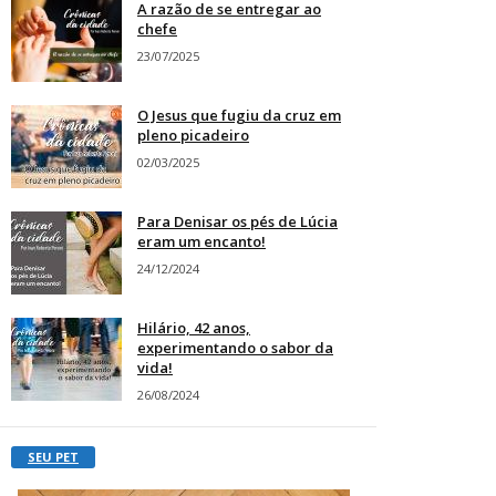
A razão de se entregar ao
chefe
23/07/2025
O Jesus que fugiu da cruz em
pleno picadeiro
02/03/2025
Para Denisar os pés de Lúcia
eram um encanto!
24/12/2024
Hilário, 42 anos,
experimentando o sabor da
vida!
26/08/2024
SEU PET