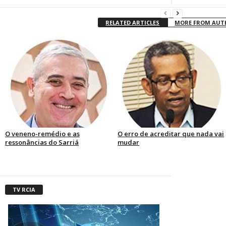
RELATED ARTICLES
MORE FROM AU
O veneno-remédio e as
O erro de acreditar que nada vai
ressonâncias do Sarriá
mudar
TV RCIA