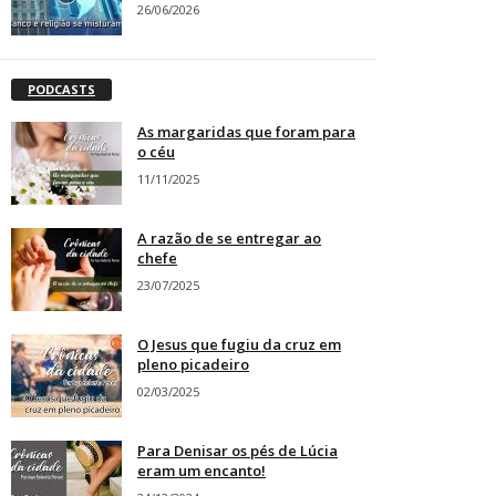
26/06/2026
PODCASTS
As margaridas que foram para
o céu
11/11/2025
A razão de se entregar ao
chefe
23/07/2025
O Jesus que fugiu da cruz em
pleno picadeiro
02/03/2025
Para Denisar os pés de Lúcia
eram um encanto!