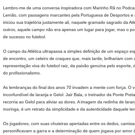
Lembro-me de uma conversa inspiradora com Marinho Rã no Podcast
Lemão, com passagens marcantes pela Portuguesa de Desportos e até
iniciou sua trajetória justamente ali, naquele gramado sagrado da Atl
outros, aquele campo não era apenas um lugar para jogar, mas o pon
de sucesso no futebol.
O campo da Atlética ultrapassa a simples definição de um espaço es
de encontro, um celeiro de craques que, mais tarde, brilhariam com 
representação viva do futebol raiz, da paixão genuína pelo esporte,
do profissionalismo.
As lembranças do final dos anos 70 invadem a mente com força. O v
inconfundível de laranja e Gelol. Jair Bala, o treinador da Ponte Pr
recorria ao Gelol para aliviar as dores. A imagem da redinha de lar
moringa, é um retrato da simplicidade e da autenticidade daquele te
Os jogadores, com suas chuteiras apertadas entre os dedos, camis
personificavam a garra e a determinação de quem jogava por amor