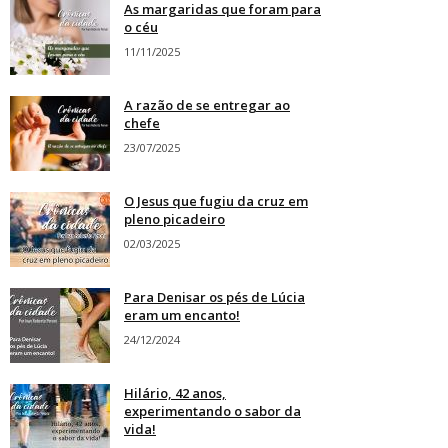
As margaridas que foram para
o céu
11/11/2025
A razão de se entregar ao
chefe
23/07/2025
O Jesus que fugiu da cruz em
pleno picadeiro
02/03/2025
Para Denisar os pés de Lúcia
eram um encanto!
24/12/2024
Hilário, 42 anos,
experimentando o sabor da
vida!