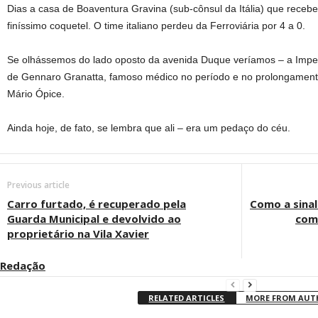
Dias a casa de Boaventura Gravina (sub-cônsul da Itália) que recebe
finíssimo coquetel. O time italiano perdeu da Ferroviária por 4 a 0.
Se olhássemos do lado oposto da avenida Duque veríamos – a Imper
de Gennaro Granatta, famoso médico no período e no prolongamento,
Mário Ópice.
Ainda hoje, de fato, se lembra que ali – era um pedaço do céu.
Previous article
Carro furtado, é recuperado pela
Como a sinal
Guarda Municipal e devolvido ao
com
proprietário na Vila Xavier
Redação
RELATED ARTICLES
MORE FROM AU