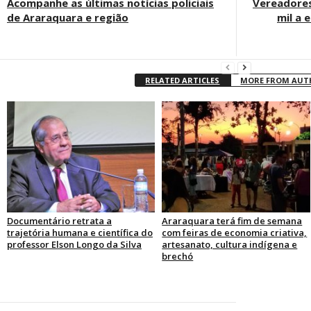
Acompanhe as últimas notícias policiais
Vereadores
de Araraquara e região
mil a 
RELATED ARTICLES
MORE FROM AU
Documentário retrata a
Araraquara terá fim de semana
trajetória humana e científica do
com feiras de economia criativa,
professor Elson Longo da Silva
artesanato, cultura indígena e
brechó