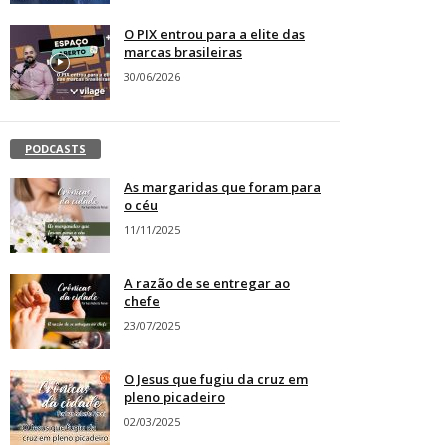
O PIX entrou para a elite das
marcas brasileiras
30/06/2026
PODCASTS
As margaridas que foram para
o céu
11/11/2025
A razão de se entregar ao
chefe
23/07/2025
O Jesus que fugiu da cruz em
pleno picadeiro
02/03/2025