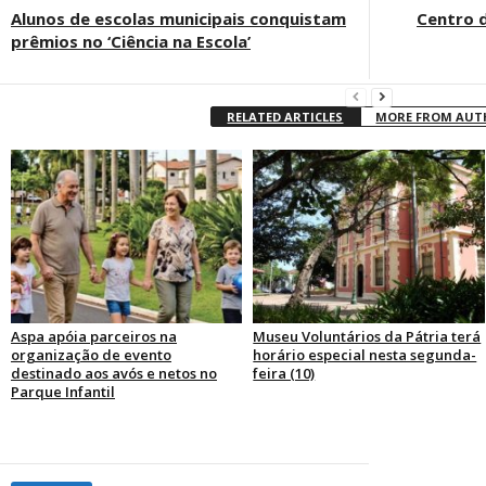
Alunos de escolas municipais conquistam
Centro d
prêmios no ‘Ciência na Escola’
RELATED ARTICLES
MORE FROM AU
Aspa apóia parceiros na
Museu Voluntários da Pátria terá
organização de evento
horário especial nesta segunda-
destinado aos avós e netos no
feira (10)
Parque Infantil