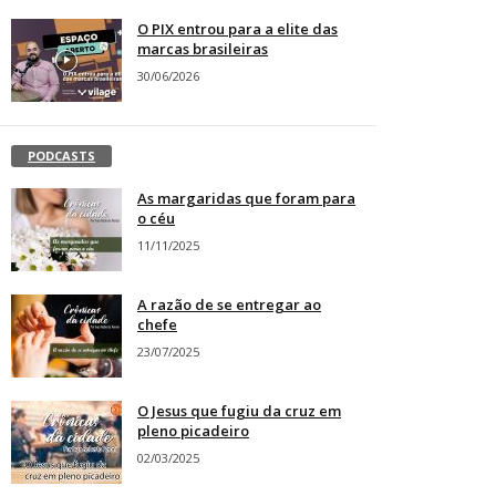
O PIX entrou para a elite das
marcas brasileiras
30/06/2026
PODCASTS
As margaridas que foram para
o céu
11/11/2025
A razão de se entregar ao
chefe
23/07/2025
O Jesus que fugiu da cruz em
pleno picadeiro
02/03/2025