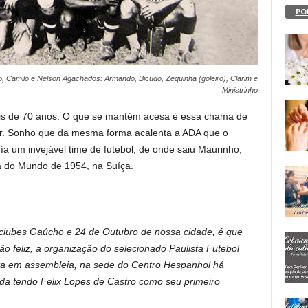
PO
, Camilo e Nelson Agachados: Armando, Bicudo, Zequinha (goleiro), Clarim e
Ministrinho
mais de 70 anos. O que se mantém acesa é essa chama de
ar. Sonho que da mesma forma acalenta a ADA que o
 um invejável time de futebol, de onde saiu Maurinho,
pa do Mundo de 1954, na Suíça.
 clubes Gaúcho e 24 de Outubro de nossa cidade, é que
o feliz, a organização do selecionado Paulista Futebol
eita em assembleia, na sede do Centro Hespanhol há
uída tendo Felix Lopes de Castro como seu primeiro