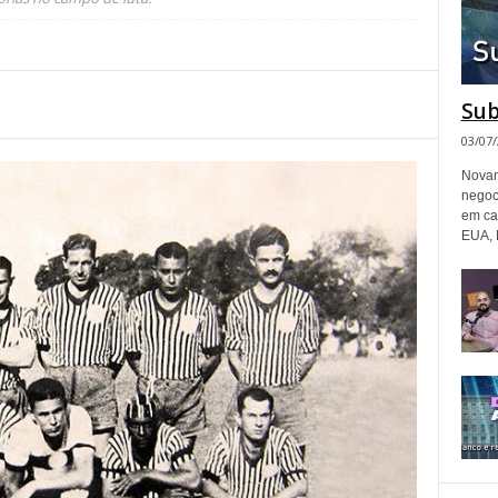
Sub
03/07
Novam
negoc
em ca
EUA, 