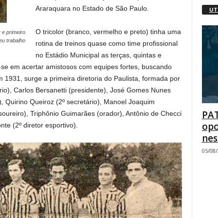
Araraquara no Estado de São Paulo.
UT
O tricolor (branco, vermelho e preto) tinha uma
 e primeiro
eu trabalho
rotina de treinos quase como time profissional
no Estádio Municipal as terças, quintas e
va-se em acertar amistosos com equipes fortes, buscando
 1931, surge a primeira diretoria do Paulista, formada por
rio), Carlos Bersanetti (presidente), José Gomes Nunes
), Quirino Queiroz (2º secretário), Manoel Joaquim
PAT
esoureiro), Triphônio Guimarães (orador), Antônio de Checci
opo
te (2º diretor esportivo).
nes
05/08