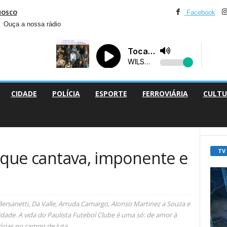
NOSCO
Facebook
Ouça a nossa rádio
CIDADE
POLÍCIA
ESPORTE
FERROVIÁRIA
CULTU
TV
o que cantava, imponente e
 Bersanetti, Da Valle, Arruda Camargo, Alonso Martinez a Souza e
dade. A vida do Paulista Futebol Clube é uma só: de amor à
lórias no campo de luta.