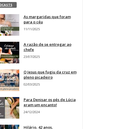
DCASTS
As margaridas que foram
para o céu
11/11/2025
A razão de se entregar ao
chefe
23/07/2025
O Jesus que fugiu da cruz em
pleno picadeiro
02/03/2025
Para Denisar os pés de Lúcia
eram um encanto!
24/12/2024
Hilário, 42 anos,