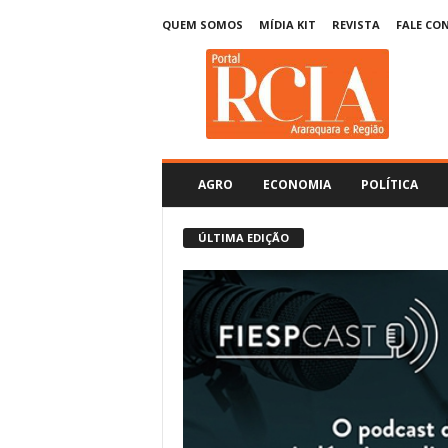
QUEM SOMOS
MÍDIA KIT
REVISTA
FALE CO
R
C
I
A
A
r
a
r
a
q
u
AGRO
ECONOMIA
POLÍTICA
a
r
a
ÚLTIMA EDIÇÃO