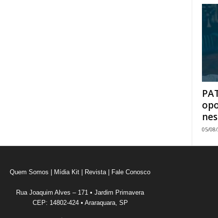
PAT
opo
nes
05/08
Quem Somos
|
Mídia Kit
|
Revista
|
Fale Conosco
Rua Joaquim Alves – 171 • Jardim Primavera
CEP: 14802-424 • Araraquara, SP