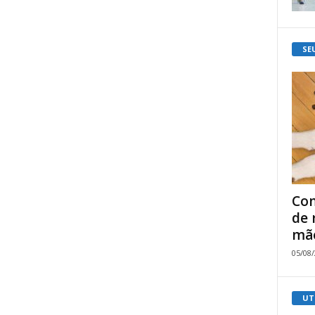
SE
Com
de 
mão
05/08
UT