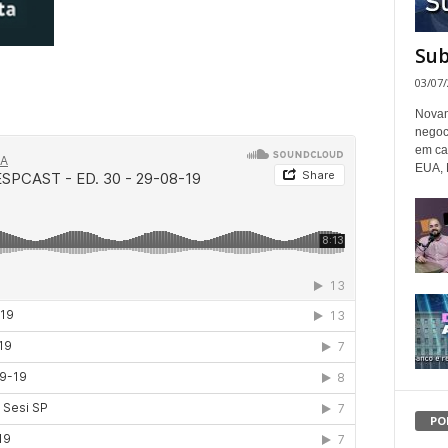
Sub
03/07
Novam
negoc
em ca
EUA, 
PO