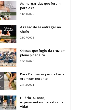
As margaridas que foram
para o céu
11/11/2025
A razão de se entregar ao
chefe
23/07/2025
O Jesus que fugiu da cruz em
pleno picadeiro
02/03/2025
Para Denisar os pés de Lúcia
eram um encanto!
24/12/2024
Hilário, 42 anos,
experimentando o sabor da
vida!