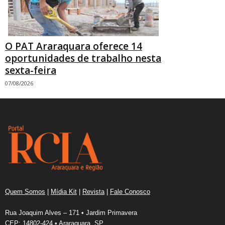
O PAT Araraquara oferece 14
oportunidades de trabalho nesta
sexta-feira
07/08/2026
Quem Somos
|
Mídia Kit
|
Revista
|
Fale Conosco
Rua Joaquim Alves – 171 • Jardim Primavera
CEP: 14802-424 • Araraquara, SP