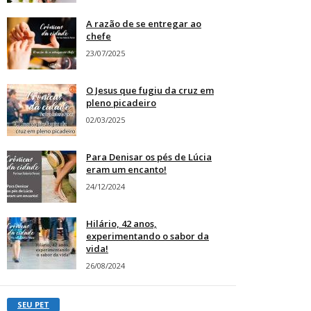
A razão de se entregar ao
chefe
23/07/2025
O Jesus que fugiu da cruz em
pleno picadeiro
02/03/2025
Para Denisar os pés de Lúcia
eram um encanto!
24/12/2024
Hilário, 42 anos,
experimentando o sabor da
vida!
26/08/2024
SEU PET