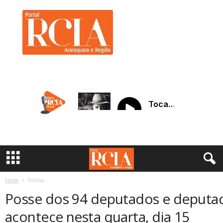
R
C
I
A
A
r
a
r
a
q
u
a
r
a
Home
Política
Posse dos 94 deputados e deputad
acontece nesta quarta, dia 15