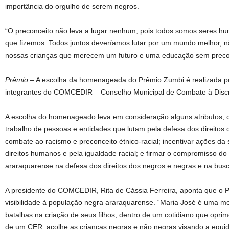
importância do orgulho de serem negros.
“O preconceito não leva a lugar nenhum, pois todos somos seres h
que fizemos. Todos juntos deveríamos lutar por um mundo melhor, n
nossas crianças que merecem um futuro e uma educação sem precon
Prêmio
– A escolha da homenageada do Prêmio Zumbi é realizada po
integrantes do COMCEDIR – Conselho Municipal de Combate à Disc
A escolha do homenageado leva em consideração alguns atributos, c
trabalho de pessoas e entidades que lutam pela defesa dos direitos 
combate ao racismo e preconceito étnico-racial; incentivar ações da
direitos humanos e pela igualdade racial; e firmar o compromisso do 
araraquarense na defesa dos direitos dos negros e negras e na busca
A presidente do COMCEDIR, Rita de Cássia Ferreira, aponta que o P
visibilidade à população negra araraquarense. “Maria José é uma m
batalhas na criação de seus filhos, dentro de um cotidiano que opri
de um CER, acolhe as crianças negras e não negras visando a equid