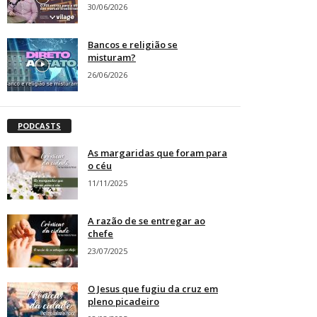
30/06/2026
Bancos e religião se
misturam?
26/06/2026
PODCASTS
As margaridas que foram para
o céu
11/11/2025
A razão de se entregar ao
chefe
23/07/2025
O Jesus que fugiu da cruz em
pleno picadeiro