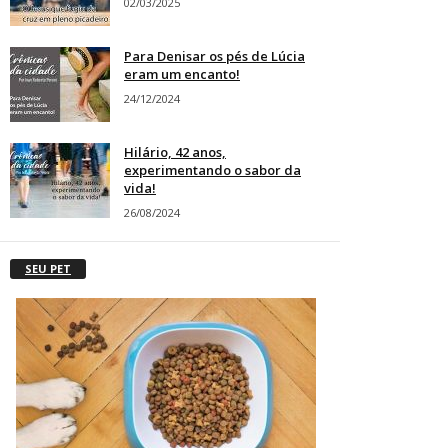
02/03/2025
Para Denisar os pés de Lúcia
eram um encanto!
24/12/2024
Hilário, 42 anos,
experimentando o sabor da
vida!
26/08/2024
SEU PET