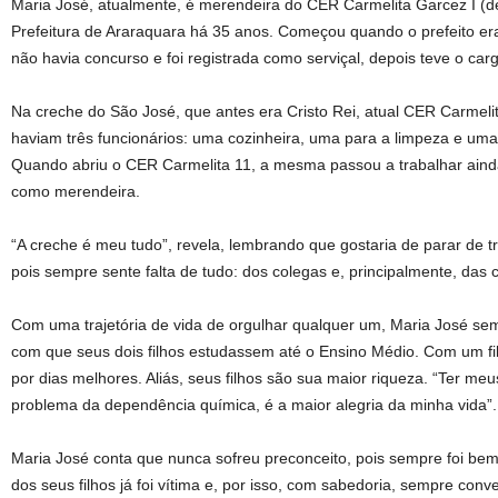
Maria José, atualmente, é merendeira do CER Carmelita Garcez I (d
Prefeitura de Araraquara há 35 anos. Começou quando o prefeito e
não havia concurso e foi registrada como serviçal, depois teve o c
Na creche do São José, que antes era Cristo Rei, atual CER Carmeli
haviam três funcionários: uma cozinheira, uma para a limpeza e uma
Quando abriu o CER Carmelita 11, a mesma passou a trabalhar aind
como merendeira.
“A creche é meu tudo”, revela, lembrando que gostaria de parar de
pois sempre sente falta de tudo: dos colegas e, principalmente, das 
Com uma trajetória de vida de orgulhar qualquer um, Maria José sem
com que seus dois filhos estudassem até o Ensino Médio. Com um fil
por dias melhores. Aliás, seus filhos são sua maior riqueza. “Ter me
problema da dependência química, é a maior alegria da minha vida”.
Maria José conta que nunca sofreu preconceito, pois sempre foi be
dos seus filhos já foi vítima e, por isso, com sabedoria, sempre con