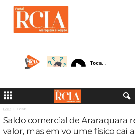
R
C
I
A
A
r
a
r
a
q
u
a
r
a
Home
Cidade
Saldo comercial de Araraquara 
valor, mas em volume físico cai