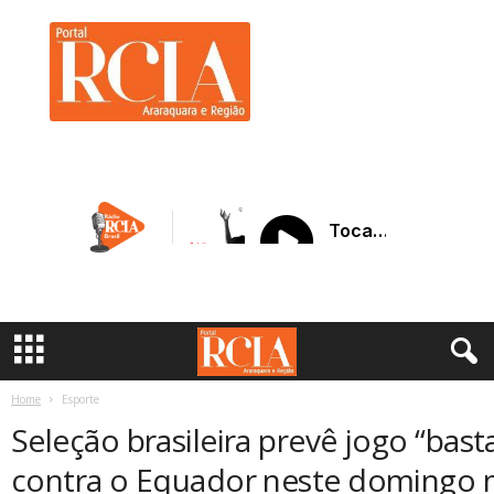
R
C
I
A
A
r
a
r
a
q
u
a
r
a
Home
Esporte
Seleção brasileira prevê jogo “bast
contra o Equador neste domingo 