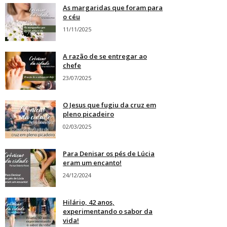
As margaridas que foram para
o céu
11/11/2025
A razão de se entregar ao
chefe
23/07/2025
O Jesus que fugiu da cruz em
pleno picadeiro
02/03/2025
Para Denisar os pés de Lúcia
eram um encanto!
24/12/2024
Hilário, 42 anos,
experimentando o sabor da
vida!