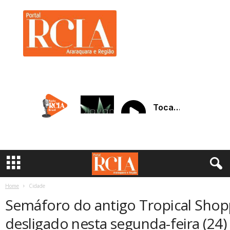
R
C
I
A
A
r
a
r
a
q
u
a
r
a
Home
Cidade
Semáforo do antigo Tropical Shop
desligado nesta segunda-feira (24)