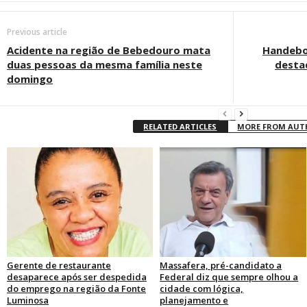
Previous article
Acidente na região de Bebedouro mata
Handebo
duas pessoas da mesma família neste
desta
domingo
RELATED ARTICLES
MORE FROM AU
Gerente de restaurante
Massafera, pré-candidato a
desaparece após ser despedida
Federal diz que sempre olhou a
do emprego na região da Fonte
cidade com lógica,
Luminosa
planejamento e