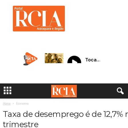
R
C
I
A
A
r
a
r
a
q
u
a
r
a
Home
Economia
Taxa de desemprego é de 12,7% 
trimestre