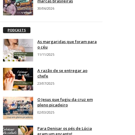
marcas brasileiras
30/06/2026
PODCASTS
As margaridas que foram para
o céu
11/11/2025
A razão de se entregar ao
chefe
23/07/2025
O Jesus que fugiu da cruz em
pleno picadeiro
02/03/2025
Para Denisar os pés de Lúcia
eram um encanto!