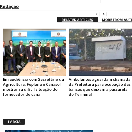
Redação
RELATED ARTICLES
MORE FROM AU
Em audiência com Secretário da
Ambulantes aguardam chamada
Agricultura, Feplana e Canasol
da Prefeitura para ocupação das
mostram a difícil situação do
bancas que deixam a passarela
fornecedor de cana
do Terminal
TV RCIA