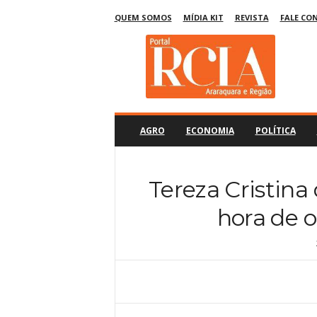
QUEM SOMOS
MÍDIA KIT
REVISTA
FALE CO
R
C
I
A
A
r
a
AGRO
ECONOMIA
POLÍTICA
r
a
q
Tereza Cristina 
u
a
hora de o
r
a