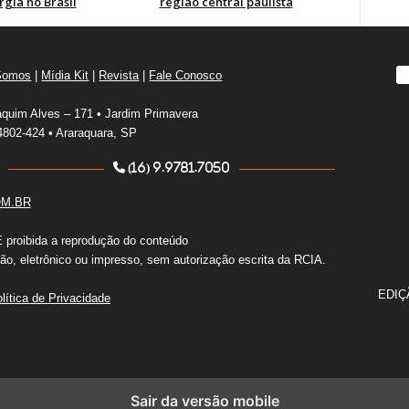
gia no Brasil
região central paulista
Somos
|
Mídia Kit
|
Revista
|
Fale Conosco
quim Alves – 171 • Jardim Primavera
802-424 • Araraquara, SP
(16) 9.9781.7050
M.BR
É proibida a reprodução do conteúdo
o, eletrônico ou impresso, sem autorização escrita da RCIA.
EDIÇ
lítica de Privacidade
Sair da versão mobile