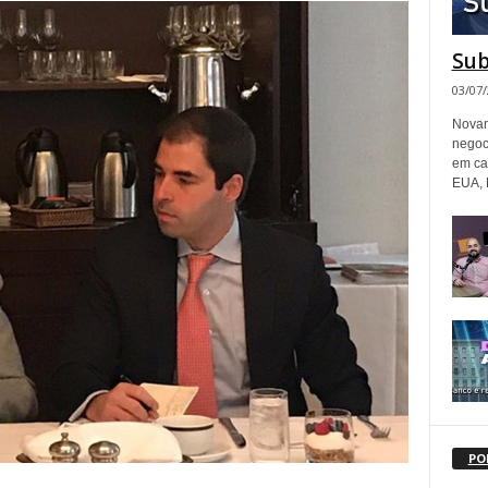
Sub
03/07
Novam
negoc
em ca
EUA, 
PO