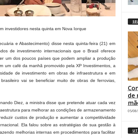
SE
com investidores nesta quinta em Nova Iorque
Pecuária e Abastecimento) disse nesta quinta-feira (21) em
os de investimento internacionais que o Brasil oferece
 ser um dos poucos países que podem ampliar a produção
Em um café da manhã promovido pela XP Investimentos, a
sidade de investimento em obras de infraestrutura e em
brasileiro vai se beneficiar muito de obras de ferrovias,
Com
de 
mão
ernando Diez, a ministra disse que pretende atuar cada vez
fraestrutura para melhorar as condições de armazenamento
05/08
reduzir custos de produção e aumentar a competitividade
rnacional. Ela falou sobre as estratégias de sua gestão à
UT
fazendo melhorias internas em procedimentos para facilitar