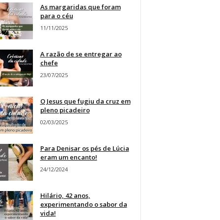
As margaridas que foram
para o céu
11/11/2025
A razão de se entregar ao
chefe
23/07/2025
O Jesus que fugiu da cruz em
pleno picadeiro
02/03/2025
Para Denisar os pés de Lúcia
eram um encanto!
24/12/2024
Hilário, 42 anos,
experimentando o sabor da
vida!