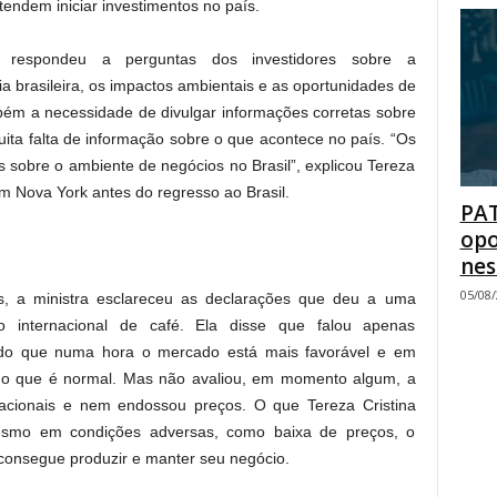
tendem iniciar investimentos no país.
 respondeu a perguntas dos investidores sobre a
a brasileira, os impactos ambientais e as oportunidades de
mbém a necessidade de divulgar informações corretas sobre
uita falta de informação sobre o que acontece no país. “Os
 sobre o ambiente de negócios no Brasil”, explicou Tereza
 em Nova York antes do regresso ao Brasil.
PAT
opo
nes
05/08
s, a ministra esclareceu as declarações que deu a uma
o internacional de café. Ela disse que falou apenas
ando que numa hora o mercado está mais favorável e em
 o que é normal. Mas não avaliou, em momento algum, a
nacionais e nem endossou preços. O que Tereza Cristina
esmo em condições adversas, como baixa de preços, o
e consegue produzir e manter seu negócio.