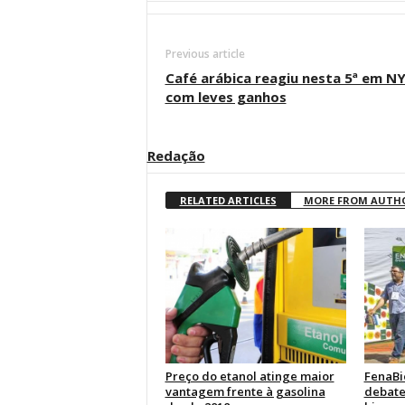
Previous article
Café arábica reagiu nesta 5ª em N
com leves ganhos
Redação
RELATED ARTICLES
MORE FROM AUTH
Preço do etanol atinge maior
FenaBi
vantagem frente à gasolina
debate