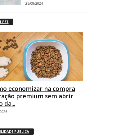
26/08/2024
U PET
o economizar na compra
ração premium sem abrir
 da...
/2026
ILIDADE PÚBLICA