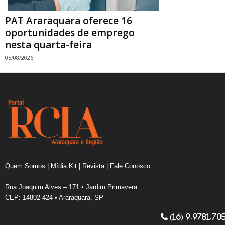
PAT Araraquara oferece 16
oportunidades de emprego
nesta quarta-feira
05/08/2026
Quem Somos
|
Mídia Kit
|
Revista
|
Fale Conosco
Rua Joaquim Alves – 171 • Jardim Primavera
CEP: 14802-424 • Araraquara, SP
(16) 9.9781.70