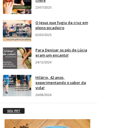
chefe
23/07/2025
O Jesus que fugiu da cruz em
pleno picadeiro
02/03/2025
Para Denisar os pés de Lúcia
eram um encanto!
24/12/2024
Hilário, 42 anos,
experimentando o sabor da
vida!
26/08/2024
SEU PET