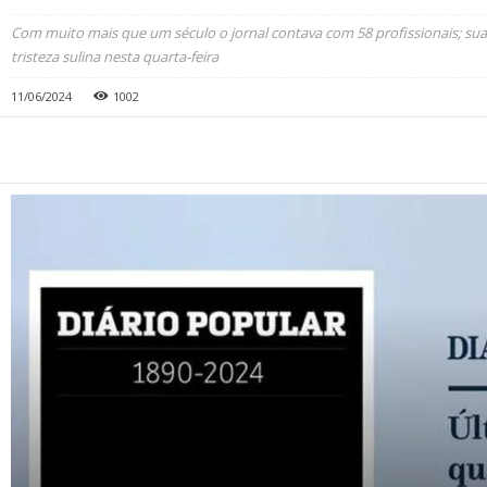
Com muito mais que um século o jornal contava com 58 profissionais; su
tristeza sulina nesta quarta-feira
11/06/2024
1002