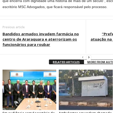
que encerra com dignidade uma história de mais de um século”, esc
escritório MSC Advogados, que ficará responsável pelo processo.
Previous article
Bandidos armados invadem farmácia no
“Pref
centro de Araraquara e aterrorizam os
atuação na 
funcionários para roubar
RELATED ARTICLES
MORE FROM AU
Em audiência com Secretário da
Ambulantes aguardam chamada