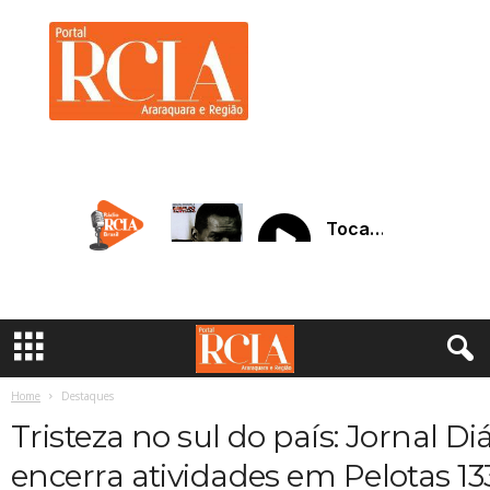
R
C
I
A
A
r
a
r
a
q
u
a
r
a
Home
Destaques
Tristeza no sul do país: Jornal Di
encerra atividades em Pelotas 13