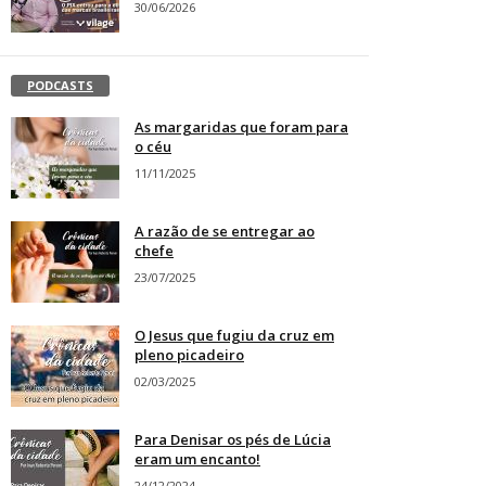
30/06/2026
PODCASTS
As margaridas que foram para
o céu
11/11/2025
A razão de se entregar ao
chefe
23/07/2025
O Jesus que fugiu da cruz em
pleno picadeiro
02/03/2025
Para Denisar os pés de Lúcia
eram um encanto!
24/12/2024