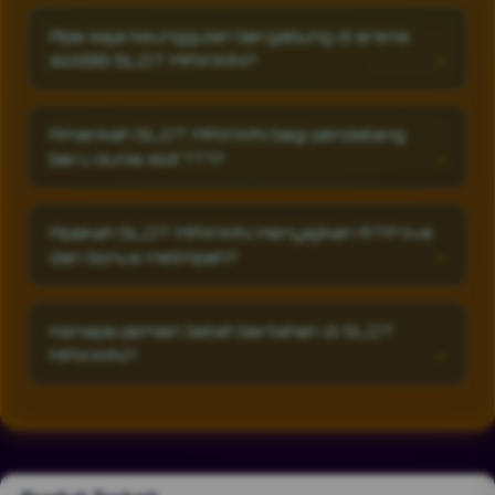
SLOT MAXWIN disebut portal slot777 paling
hoki karena ekosistemnya memakai enkripsi
Apa saja keunggulan bergabung di arena
SSL/TLS berlapis dan server global yang
slot88 SLOT MAXWIN?
menjaga setiap putaran berjalan adil tanpa
rekayasa. Perpaduan akses ringan,
Sebagai arena slot88 tepercaya, SLOT
antarmuka elegan, serta gameplay realistis
MAXWIN menghadirkan auto-spin gesit, bonus
menjadikan SLOT MAXWIN pilihan utama
Amankah SLOT MAXWIN bagi pendatang
harian tanpa syarat berbelit, plus dukungan
pemain yang mengejar hasil nyata dan
baru dunia slot777?
live chat siaga 24 jam. Proses depo &
pengalaman spin kelas profesional.
withdraw berlangsung dalam hitungan menit,
Sangat aman. SLOT MAXWIN membuka pintu
membuat SLOT MAXWIN bukan sekadar
bagi semua kalangan, dan tampilan yang lebih
tempat spin — melainkan platform hiburan
Apakah SLOT MAXWIN menyajikan RTP live
elegan sekaligus dinamis menambah
digital dengan rekam jejak teruji serta
dan bonus melimpah?
kenyamanan serta rasa adil selama bermain
perlindungan berlapis kelas atas.
di roster slot777 pilihan.
SLOT MAXWIN menyajikan RTP live yang
akurat dan bonus melimpah — mulai dari bonus
Kenapa pemain betah bertahan di SLOT
new member, bonus harian, mingguan, hingga
MAXWIN?
cashback kekalahan buat member slot88
setia.
Sebab SLOT MAXWIN sudah terbukti sebagai
portal toto & slot777 resmi yang berani
membayar berapa pun kemenangan Anda
tanpa potongan aneh.