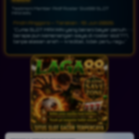
Testimoni Member Aktif Roster Slot88 SLOT
MAXWIN
Findri Anggoro – Tarakan · 18 Jun 2026
"Cuma SLOT MAXWIN yang berani bayar penuh
berapa pun kemenangan saya di roster slot777,
tanpa alasan aneh — kredibel, tidak perlu ragu."