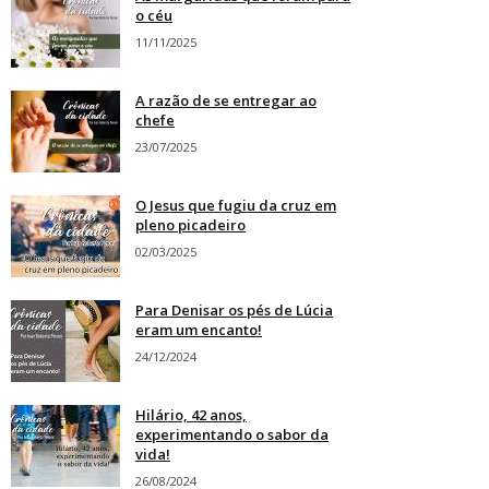
o céu
11/11/2025
A razão de se entregar ao
chefe
23/07/2025
O Jesus que fugiu da cruz em
pleno picadeiro
02/03/2025
Para Denisar os pés de Lúcia
eram um encanto!
24/12/2024
Hilário, 42 anos,
experimentando o sabor da
vida!
26/08/2024