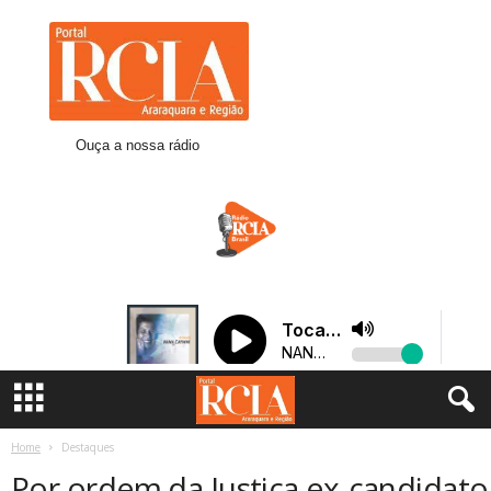
R
C
I
A
A
r
Ouça a nossa rádio
a
r
a
q
u
a
r
a
Home
Destaques
Por ordem da Justiça ex-candidato