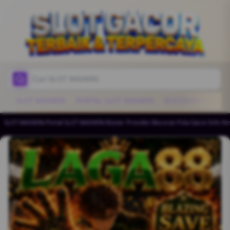
SLOT MAXWIN
PORTAL SLOT MAXWIN
BOCORAN POLA G
SLOT MAXWIN
/
Portal SLOT MAXWIN
/
Roster Provider
/
Bocoran Pola Gacor
/
Info R