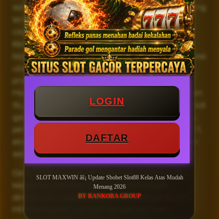
sebagai portal slot777 dengan roster game paling
lengkap beserta Room Hoki yang termasyhur
cepat memberi kemenangan tiap harinya.
Berbekal rekam jejak sebagai situs slot88
tepercaya, SLOT MAXWIN tetap menjadi destinasi
utama pemain yang memburu sensasi kelas
premium, tampilan modern, sekaligus peluang
Maxwin yang jauh lebih luas dibanding tempat lain.
LOGIN
SLOT MAXWIN pun berdiri sebagai arena toto slot
gacor untuk seluruh kalangan — panggung bagi
pemain serius yang mencari konsistensi slot777,
DAFTAR
ekosistem adil, dan Maxwin yang bisa dibuktikan
setiap sesi.
Dengan dedikasi kuat pada mutu layanan dan
SLOT MAXWIN âš¡ Update Sbobet Slot88 Kelas Atas Mudah
kepuasan member, SLOT MAXWIN layak
Menang 2026
BY RANKORA GROUP
dinobatkan sebagai jagoan di kelasnya. SLOT
MAXWIN bukan sekadar tempat bermain,