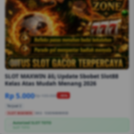
1/6
SLOT MAXWIN âš¡ Update Sbobet Slot88
Kelas Atas Mudah Menang 2026
Rp 5.000
Rp 100.000
-95%
Terjual 2
SLOT MAXWIN
SKU:
1S83N0880RID
Autorized SLOT TOTO
💳
SLOT TOTO