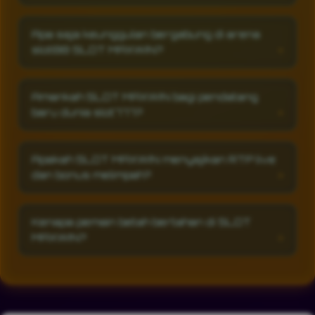
SLOT MAXWIN disebut portal slot777 paling
hoki karena ekosistemnya memakai enkripsi
Apa saja keunggulan bergabung di arena
SSL/TLS berlapis dan server global yang
slot88 SLOT MAXWIN?
menjaga setiap putaran berjalan adil tanpa
rekayasa. Perpaduan akses ringan,
Sebagai arena slot88 tepercaya, SLOT
antarmuka elegan, serta gameplay realistis
MAXWIN menghadirkan auto-spin gesit, bonus
menjadikan SLOT MAXWIN pilihan utama
Amankah SLOT MAXWIN bagi pendatang
harian tanpa syarat berbelit, plus dukungan
pemain yang mengejar hasil nyata dan
baru dunia slot777?
live chat siaga 24 jam. Proses depo &
pengalaman spin kelas profesional.
withdraw berlangsung dalam hitungan menit,
Sangat aman. SLOT MAXWIN membuka pintu
membuat SLOT MAXWIN bukan sekadar
bagi semua kalangan, dan tampilan yang lebih
tempat spin — melainkan platform hiburan
Apakah SLOT MAXWIN menyajikan RTP live
elegan sekaligus dinamis menambah
digital dengan rekam jejak teruji serta
dan bonus melimpah?
kenyamanan serta rasa adil selama bermain
perlindungan berlapis kelas atas.
di roster slot777 pilihan.
SLOT MAXWIN menyajikan RTP live yang
akurat dan bonus melimpah — mulai dari bonus
Kenapa pemain betah bertahan di SLOT
new member, bonus harian, mingguan, hingga
MAXWIN?
cashback kekalahan buat member slot88
setia.
Sebab SLOT MAXWIN sudah terbukti sebagai
portal toto & slot777 resmi yang berani
membayar berapa pun kemenangan Anda
tanpa potongan aneh.