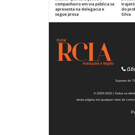
companheiro em via pública se
trajetó
apresenta na delegacia e
do pro
segue presa
Silva
(16)
Suporte de T
© 2005-2020 | Todos os direi
desta página em qualquer meio de comuni
Po