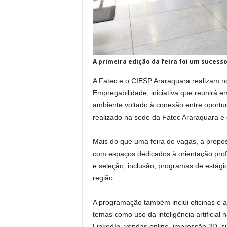
A primeira edição da feira foi um sucess
A Fatec e o CIESP Araraquara realizam no
Empregabilidade, iniciativa que reunirá e
ambiente voltado à conexão entre oportun
realizado na sede da Fatec Araraquara e é
Mais do que uma feira de vagas, a propos
com espaços dedicados à orientação profi
e seleção, inclusão, programas de estág
região.
A programação também inclui oficinas e 
temas como uso da inteligência artificial 
LinkedIn, vendas online, impressão 3D,