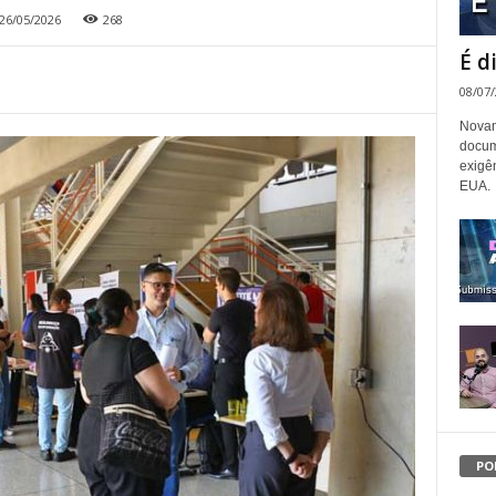
26/05/2026
268
É d
08/07
Novam
docum
exigê
EUA.
PO