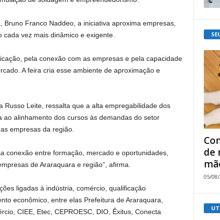
ra, Bruno Franco Naddeo, a iniciativa aproxima empresas,
SE
o cada vez mais dinâmico e exigente.
ificação, pela conexão com as empresas e pela capacidade
ado. A feira cria esse ambiente de aproximação e
a Russo Leite, ressalta que a alta empregabilidade dos
da ao alinhamento dos cursos às demandas do setor
 as empresas da região.
Com
de 
ssa conexão entre formação, mercado e oportunidades,
mão
empresas de Araraquara e região”, afirma.
05/08
ições ligadas à indústria, comércio, qualificação
ento econômico, entre elas Prefeitura de Araraquara,
UT
ércio, CIEE, Etec, CEPROESC, DIO, Êxitus, Conecta