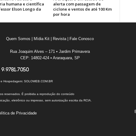
ria humana e científica
alerta com passagem de
fessor Elson Longo da
ciclone e ventos de até 100 Km
por hora
Quem Somos
|
Mídia Kit
|
Revista
|
Fale Conosco
Rua Joaquim Alves – 171 • Jardim Primavera
CEP: 14802-424 • Araraquara, SP
 9.9781.7050
I e Hospedagem:
SOLOWEB.COM.BR
tos reservados. É proibida a reprodução do conteúdo
cação, eletrônico ou impresso, sem autorização escrita da RCIA.
lítica de Privacidade