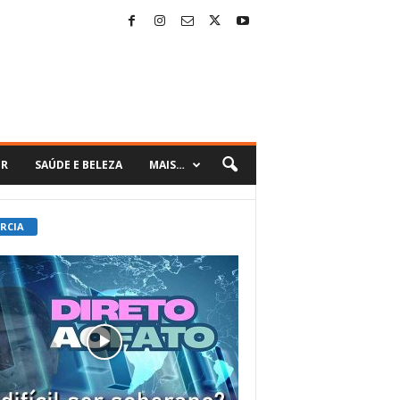
ER
SAÚDE E BELEZA
MAIS…
 RCIA