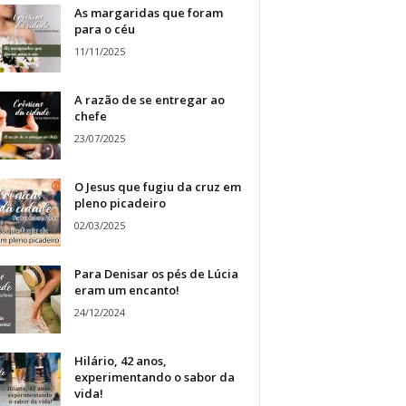
As margaridas que foram
para o céu
11/11/2025
A razão de se entregar ao
chefe
23/07/2025
O Jesus que fugiu da cruz em
pleno picadeiro
02/03/2025
Para Denisar os pés de Lúcia
eram um encanto!
24/12/2024
Hilário, 42 anos,
experimentando o sabor da
vida!