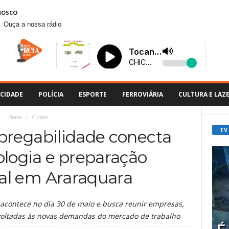
NOSCO
Ouça a nossa rádio
CIDADE
POLÍCIA
ESPORTE
FERROVIÁRIA
CULTURA E LAZ
Home
Cidade
TV
pregabilidade conecta
ologia e preparação
nal em Araraquara
 acontece no dia 30 de maio e busca reunir empresas,
s voltadas às novas demandas do mercado de trabalho