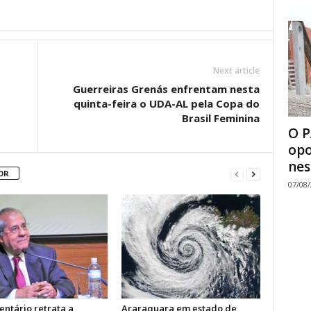
Next article
Guerreiras Grenás enfrentam nesta
quinta-feira o UDA-AL pela Copa do
Brasil Feminina
O P
opo
nes
OR
07/08
ntário retrata a
Araraquara em estado de