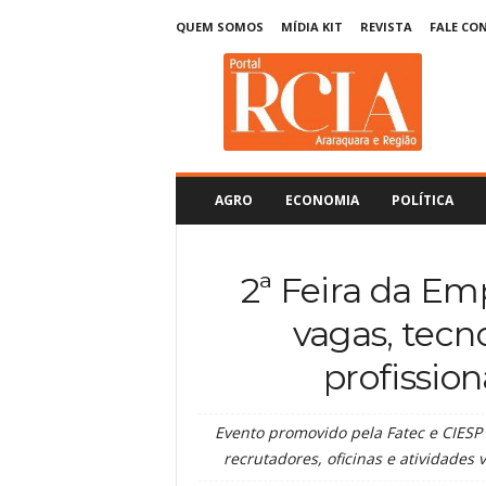
QUEM SOMOS
MÍDIA KIT
REVISTA
FALE CO
R
C
I
A
A
r
a
AGRO
ECONOMIA
POLÍTICA
r
a
q
2ª Feira da Em
u
a
vagas, tecn
r
a
profissio
Evento promovido pela Fatec e CIESP
recrutadores, oficinas e atividade