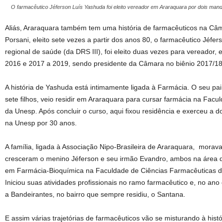
O farmacêutico Jéferson Luís Yashuda foi eleito vereador em Araraquara por dois man
Aliás, Araraquara também tem uma história de farmacêuticos na Câm
Porsani, eleito sete vezes a partir dos anos 80, o farmacêutico Jéfe
regional de saúde (da DRS III), foi eleito duas vezes para vereador
2016 e 2017 a 2019, sendo presidente da Câmara no biênio 2017/18
A história de Yashuda está intimamente ligada à Farmácia. O seu pai
sete filhos, veio residir em Araraquara para cursar farmácia na Fac
da Unesp. Após concluir o curso, aqui fixou residência e exerceu a
na Unesp por 30 anos.
A família, ligada à Associação Nipo-Brasileira de Araraquara, morav
cresceram o menino Jéferson e seu irmão Evandro, ambos na área d
em Farmácia-Bioquímica na Faculdade de Ciências Farmacêuticas 
Iniciou suas atividades profissionais no ramo farmacêutico e, no an
a Bandeirantes, no bairro que sempre residiu, o Santana.
E assim várias trajetórias de farmacêuticos vão se misturando à histó