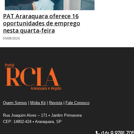
PAT Araraquara oferece 16
oportunidades de emprego
nesta quarta-feira
05/08/2026
Quem Somos
|
Mídia Kit
|
Revista
|
Fale Conosco
Rua Joaquim Alves – 171 • Jardim Primavera
CEP: 14802-424 • Araraquara, SP
(16) 9.9781.70