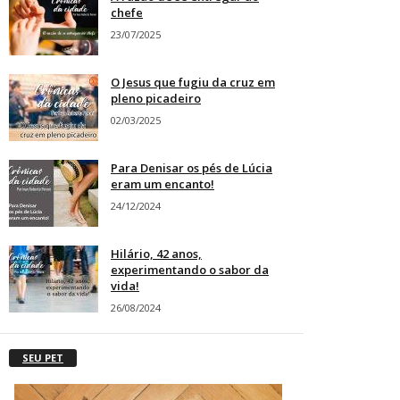
chefe
23/07/2025
O Jesus que fugiu da cruz em
pleno picadeiro
02/03/2025
Para Denisar os pés de Lúcia
eram um encanto!
24/12/2024
Hilário, 42 anos,
experimentando o sabor da
vida!
26/08/2024
SEU PET