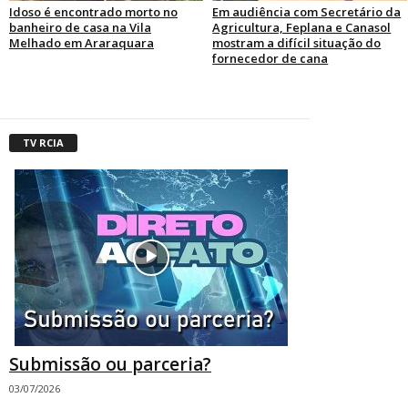
Idoso é encontrado morto no
Em audiência com Secretário da
banheiro de casa na Vila
Agricultura, Feplana e Canasol
Melhado em Araraquara
mostram a difícil situação do
fornecedor de cana
TV RCIA
Submissão ou parceria?
03/07/2026