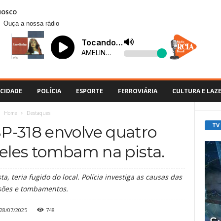
NOSCO
Ouça a nossa rádio
CIDADE
POLÍCIA
ESPORTE
FERROVIÁRIA
CULTURA E LAZ
Home
Destaques
TV
P-318 envolve quatro
 deles tombam na pista.
, teria fugido do local. Polícia investiga as causas das
isões e tombamentos.
28/07/2025
748