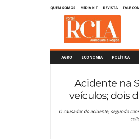
QUEM SOMOS
MÍDIA KIT
REVISTA
FALE CO
R
C
I
A
A
r
a
AGRO
ECONOMIA
POLÍTICA
r
a
q
Acidente na S
u
a
veículos; dois
r
a
O causador do acidente, segundo consta
col