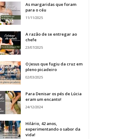
As margaridas que foram
para o céu
11/11/2025
A razão de se entregar ao
chefe
23/07/2025
O Jesus que fugiu da cruz em
pleno picadeiro
02/03/2025
Para Denisar os pés de Lúcia
eram um encanto!
24/12/2024
Hilário, 42 anos,
experimentando o sabor da
vida!