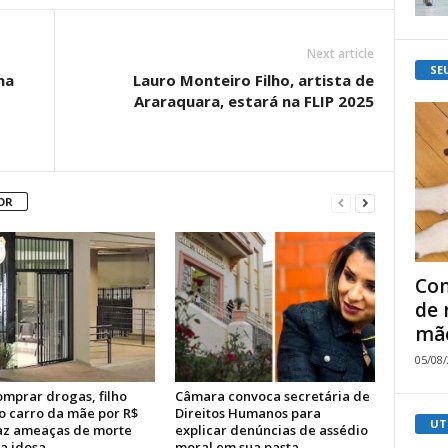
Next article
SE
na
Lauro Monteiro Filho, artista de
Araraquara, estará na FLIP 2025
OR
Com
de 
mão
05/08
omprar drogas, filho
Câmara convoca secretária de
o carro da mãe por R$
Direitos Humanos para
UT
faz ameaças de morte
explicar denúncias de assédio
a idosa
moral em sua pasta