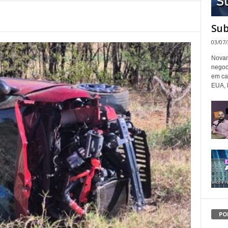
Sub
03/07
Novam
negoc
em ca
EUA, 
PO