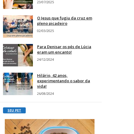
23/07/2025
O Jesus que fugiu da cruz em
pleno picadeiro
02/03/2025
Para Denisar os pés de Lúcia
eram um encanto!
24/12/2024
Hilário, 42 anos,
experimentando o sabor da
vida!
26/08/2024
SEU PET